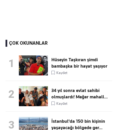
Kaçırmayın
Ücretsiz üye olun, gündemi
şekillendiren gelişmeleri önce siz duyun
ÇOK OKUNANLAR
Hüseyin Taşkıran şimdi
1
bambaşka bir hayat yaşıyor
Kaydet
34 yıl sonra evlat sahibi
2
olmuşlardı! Meğer mahall...
Kaydet
İstanbul'da 150 bin kişinin
3
yaşayacağı bölgede ger...