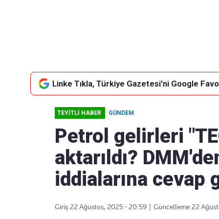
Takip Edin
Favori mecralarınızda haber
akışımıza ulaşın
Linke Tıkla, Türkiye Gazetesi'ni Google Favor
TEYİTLİ HABER
GÜNDEM
Petrol gelirleri "T
aktarıldı? DMM'de
iddialarına cevap 
Giriş:
22 Ağustos, 2025 - 20:59
|
Güncelleme:
22 Ağust