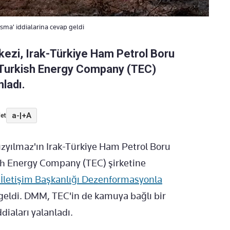
asma' iddialarina cevap geldi
zi, Irak-Türkiye Ham Petrol Boru
in Turkish Energy Company (TEC)
nladı.
a-
|
+A
et
yılmaz'ın Irak-Türkiye Ham Petrol Boru
ish Energy Company (TEC) şirketine
İletişim Başkanlığı Dezenformasyonla
geldi. DMM, TEC'in de kamuya bağlı bir
diaları yalanladı.