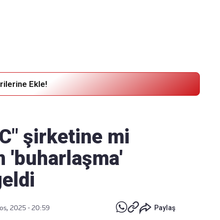
Haber Verin
Editör masamıza bilgi ve materyal
göndermek için
tıklayın
ilerine Ekle!
EC" şirketine mi
n 'buharlaşma'
geldi
os, 2025 - 20:59
Paylaş