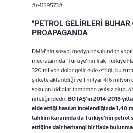
#r-1139573#
"PETROL GELİRLERİ BUHAR 
PROAPAGANDA
DMM'nin sosyal medya hesabından yapıl
mecralarında ‘Türkiye’nin Irak-Türkiye H
320 milyon dolar gelir elde ettiği, bu tu
şirkete aktarıldığı ve 1 milyar 416 mily
sokulan iddialar tamamen asılsız olup,
niteliğindedir.
BOTAŞ’ın 2014-2018 yıllar
elde ettiği hasılat incelendiğinde 1,48 m
tahkim kararında da Türkiye’nin petrol s
ettiğine dair herhangi bir ifade bulun