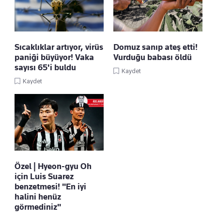
Sıcaklıklar artıyor, virüs
Domuz sanıp ateş etti!
paniği büyüyor! Vaka
Vurduğu babası öldü
sayısı 65'i buldu
Kaydet
Kaydet
Özel | Hyeon-gyu Oh
için Luis Suarez
benzetmesi! "En iyi
halini henüz
görmediniz"