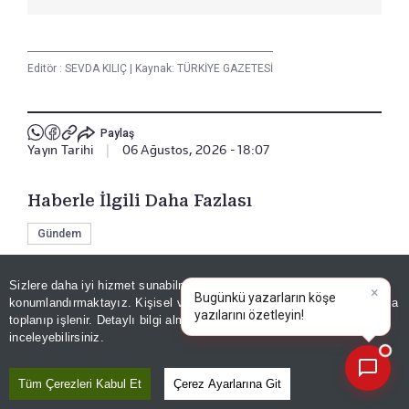
Editör :
SEVDA KILIÇ
|
Kaynak: TÜRKİYE GAZETESİ
Paylaş
Yayın Tarihi
|
06 Ağustos, 2026 - 18:07
Haberle İlgili Daha Fazlası
Gündem
Sizlere daha iyi hizmet sunabilmek adına sitemizde
çerez
×
Bugünkü yazarların köşe
konumlandırmaktayız. Kişisel verileriniz, KVKK ve GDPR kapsamında
Bizi Takip Edin
yazılarını özetleyin!
toplanıp işlenir. Detaylı bilgi almak için
Aydınlatma Metnimizi
📰
Son 30 güne ait haberleri, spor gelişmelerini veya yazar yazılarını sorgulayabilirsiniz.
inceleyebilirsiniz.
Tüm Çerezleri Kabul Et
Çerez Ayarlarına Git