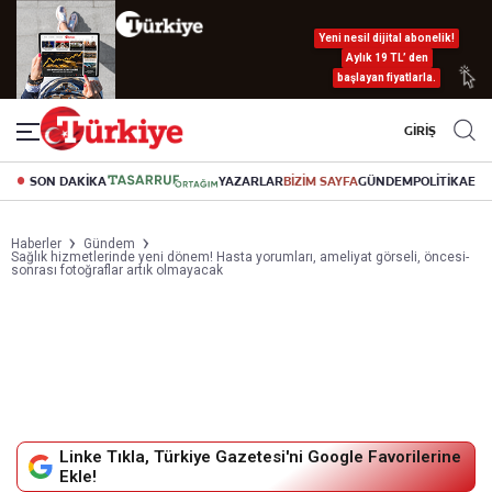
Yeni nesil dijital abonelik!
Aylık 19 TL’ den
başlayan fiyatlarla.
GİRİŞ
SON DAKİKA
YAZARLAR
BİZİM SAYFA
GÜNDEM
POLİTİKA
EK
Haberler
Gündem
Sağlık hizmetlerinde yeni dönem! Hasta yorumları, ameliyat görseli, öncesi-
sonrası fotoğraflar artık olmayacak
Linke Tıkla, Türkiye Gazetesi'ni Google Favorilerine
Ekle!