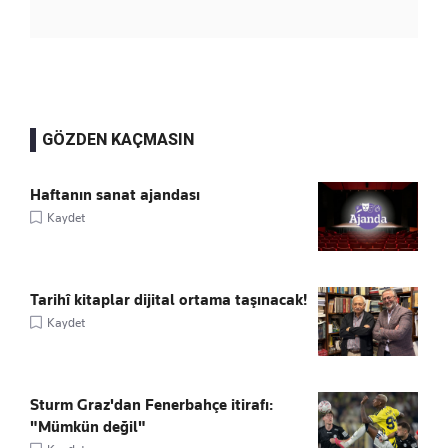
GÖZDEN KAÇMASIN
Haftanın sanat ajandası
Kaydet
Tarihî kitaplar dijital ortama taşınacak!
Kaydet
Sturm Graz'dan Fenerbahçe itirafı:
"Mümkün değil"