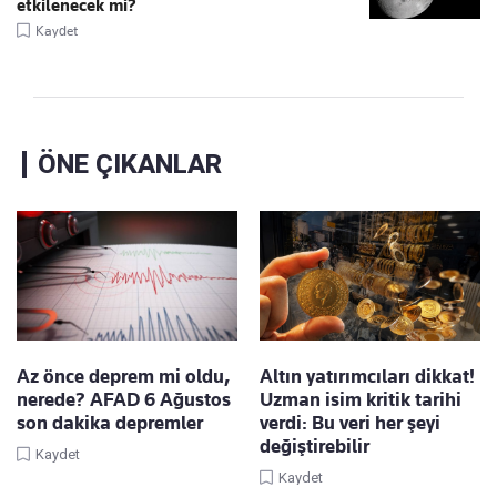
etkilenecek mi?
Kaydet
ÖNE ÇIKANLAR
Az önce deprem mi oldu,
Altın yatırımcıları dikkat!
nerede? AFAD 6 Ağustos
Uzman isim kritik tarihi
son dakika depremler
verdi: Bu veri her şeyi
değiştirebilir
Kaydet
Kaydet