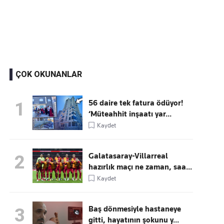
Kaçırmayın
Ücretsiz üye olun, gündemi şekillendiren gelişmeleri önce siz duyun
ÇOK OKUNANLAR
56 daire tek fatura ödüyor!
1
‘Müteahhit inşaatı yar...
Kaydet
Galatasaray-Villarreal
2
hazırlık maçı ne zaman, saa...
Kaydet
Baş dönmesiyle hastaneye
3
gitti, hayatının şokunu y...