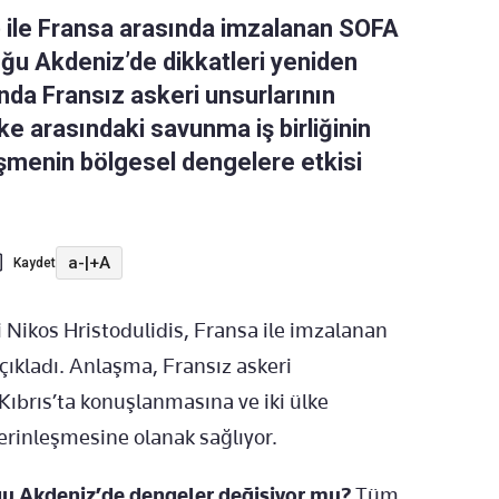
 ile Fransa arasında imzalanan SOFA
ğu Akdeniz’de dikkatleri yeniden
da Fransız askeri unsurlarının
ke arasındaki savunma iş birliğinin
işmenin bölgesel dengelere etkisi
a-
|
+A
Kaydet
Nikos Hristodulidis, Fransa ile imzalanan
ıkladı. Anlaşma, Fransız askeri
 Kıbrıs’ta konuşlanmasına ve iki ülke
erinleşmesine olanak sağlıyor.
ğu Akdeniz’de dengeler değişiyor mu?
Tüm