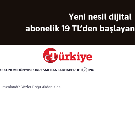
Dünya
Yaşam
Kültür-Sanat
Yeni nesil dijital
Orta Doğu
Sağlık
Sinema
Avrupa
Hava Durumu
Arkeoloji
abonelik 19 TL’den başlayan 
Amerika
Yemek
Kitap
Afrika
Seyahat
Tarih
İsrail-Gazze
Aktüel
A
EKONOMİ
DÜNYA
SPOR
RESMİ İLANLAR
HABER JET
İzle
Uygulamalar
ı imzalandı? Gözler Doğu Akdeniz'de
rı