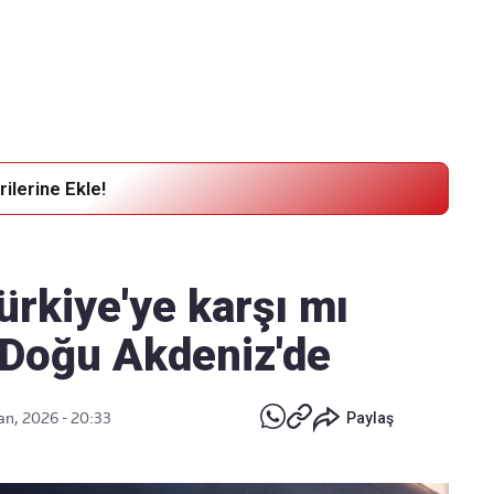
Haber Verin
Editör masamıza bilgi ve materyal göndermek için
tıklayın
ilerine Ekle!
rkiye'ye karşı mı
 Doğu Akdeniz'de
an, 2026 - 20:33
Paylaş