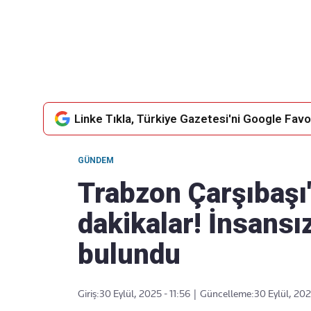
Takip Edin
Favori mecralarınızda haber
akışımıza ulaşın
Linke Tıkla, Türkiye Gazetesi'ni Google Favor
GÜNDEM
Trabzon Çarşıbaşı'
dakikalar! İnsansı
bulundu
Giriş:
30 Eylül, 2025 - 11:56
|
Güncelleme:
30 Eylül, 202