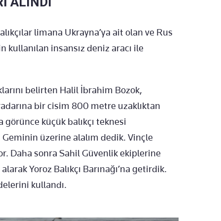
İ ALINDI
alıkçılar limana Ukrayna’ya ait olan ve Rus
 kullanılan insansız deniz aracı ile
larını belirten Halil İbrahim Bozok,
radarına bir cisim 800 metre uzaklıktan
a görünce küçük balıkçı teknesi
. Geminin üzerine alalım dedik. Vinçle
yor. Daha sonra Sahil Güvenlik ekiplerine
larak Yoroz Balıkçı Barınağı’na getirdik.
delerini kullandı.