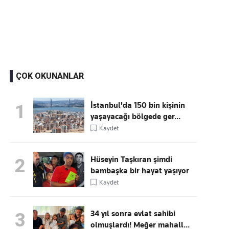
Kaçırmayın
Ücretsiz üye olun, gündemi
şekillendiren gelişmeleri önce siz duyun
ÇOK OKUNANLAR
İstanbul'da 150 bin kişinin
1
yaşayacağı bölgede ger...
Kaydet
Hüseyin Taşkıran şimdi
2
bambaşka bir hayat yaşıyor
Kaydet
34 yıl sonra evlat sahibi
3
olmuşlardı! Meğer mahall...