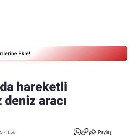
Haber Verin
Editör masamıza bilgi ve materyal
göndermek için
tıklayın
ilerine Ekle!
da hareketli
z deniz aracı
5 - 11:56
Paylaş