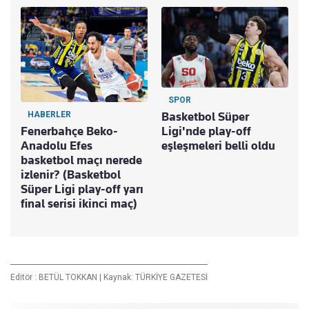
SPOR
HABERLER
Basketbol Süper
Fenerbahçe Beko-
Ligi'nde play-off
Anadolu Efes
eşleşmeleri belli oldu
basketbol maçı nerede
izlenir? (Basketbol
Süper Ligi play-off yarı
final serisi ikinci maç)
Editör :
BETÜL TOKKAN
|
Kaynak: TÜRKİYE GAZETESİ