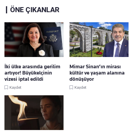
ÖNE ÇIKANLAR
İki ülke arasında gerilim
Mimar Sinan’ın mirası
artıyor! Büyükelçinin
kültür ve yaşam alanına
vizesi iptal edildi
dönüşüyor
Kaydet
Kaydet