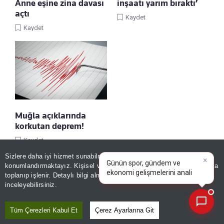
Anne eşine zina davası
inşaatı yarım bıraktı’
açtı
Kaydet
Kaydet
Muğla açıklarında
korkutan deprem!
Kaydet
×
Günün spor, gündem ve
Sizlere daha iyi hizmet sunabilmek adına sitemizde
çerez
ekonomi gelişmelerini analiz
konumlandırmaktayız. Kişisel verileriniz, KVKK ve GDPR kapsamında
edin!
|
toplanıp işlenir. Detaylı bilgi almak için
Aydınlatma Metnimizi
📰
Son 30 güne ait haberleri, spor gelişmelerini veya yazar yazılarını sorgulayabilirsiniz.
inceleyebilirsiniz.
Tüm Çerezleri Kabul Et
Çerez Ayarlarına Git