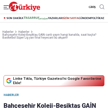
GİRİŞ
SON DAKİKA
YAZARLAR
BİZİM SAYFA
GÜNDEM
POLİTİKA
EK
Haberler
Haberler
Bahçeşehir Koleji-Beşiktaş GAİN canlı yayın hangi kanalda, saat kaçta?
Basketbol Süper Lig yarı final heyecanı bu akşam!
Linke Tıkla, Türkiye Gazetesi'ni Google Favorilerine
Ekle!
HABERLER
Bahçeşehir Koleji-Beşiktaş GAİN