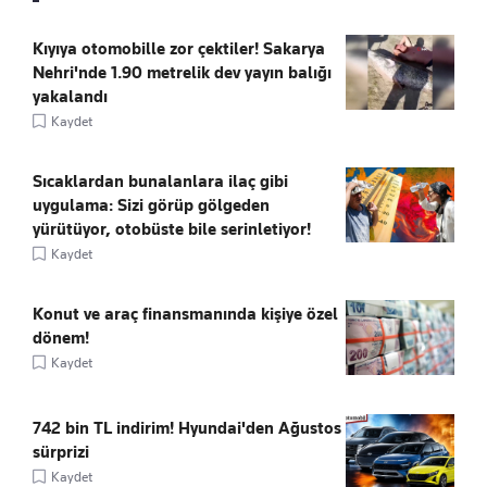
Kıyıya otomobille zor çektiler! Sakarya
Nehri'nde 1.90 metrelik dev yayın balığı
yakalandı
Kaydet
Sıcaklardan bunalanlara ilaç gibi
uygulama: Sizi görüp gölgeden
yürütüyor, otobüste bile serinletiyor!
Kaydet
Konut ve araç finansmanında kişiye özel
dönem!
Kaydet
742 bin TL indirim! Hyundai'den Ağustos
sürprizi
Kaydet