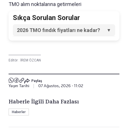
TMO alım noktalarına getirmeleri
Sıkça Sorulan Sorular
2026 TMO fındık fiyatları ne kadar?
2026-2027 sezonu kabuklu fındık alım
fiyatları, yüzde 50 sağlam iç fındık esasına
göre Giresun kalite için kilogram başına 255
lira, levant kalite için kilogram başına 250 lira
ve Sivri kalite fındık 145 TL/kg olarak
Editör :
belirlendi.
İREM ÖZCAN
Paylaş
Yayın Tarihi
|
07 Ağustos, 2026 - 11:02
Haberle İlgili Daha Fazlası
Haberler