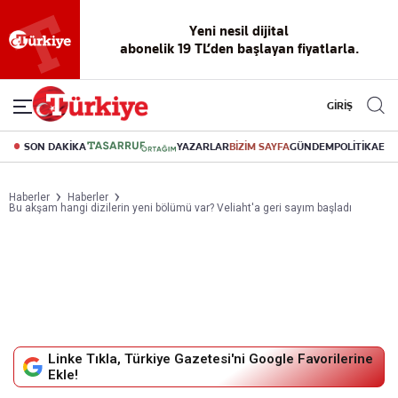
Yeni nesil dijital
abonelik 19 TL’den başlayan fiyatlarla.
GİRİŞ
SON DAKİKA
YAZARLAR
BİZİM SAYFA
GÜNDEM
POLİTİKA
EK
Haberler
Haberler
Bu akşam hangi dizilerin yeni bölümü var? Veliaht'a geri sayım başladı
Linke Tıkla, Türkiye Gazetesi'ni Google Favorilerine
Ekle!