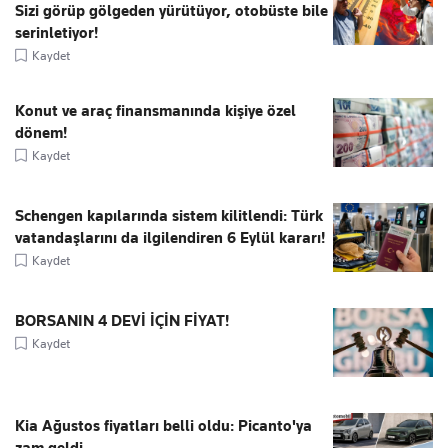
Sizi görüp gölgeden yürütüyor, otobüste bile
serinletiyor!
Kaydet
Konut ve araç finansmanında kişiye özel
dönem!
Kaydet
Schengen kapılarında sistem kilitlendi: Türk
vatandaşlarını da ilgilendiren 6 Eylül kararı!
Kaydet
BORSANIN 4 DEVİ İÇİN FİYAT!
Kaydet
Kia Ağustos fiyatları belli oldu: Picanto'ya
zam geldi