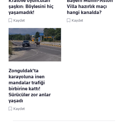
Kralove oyuncuları
Bayern Münih-Aston
şaşkın: Böylesini hiç
Villa hazırlık maçı
yaşamadık!
hangi kanalda?
Kaydet
Kaydet
Zonguldak'ta
karayoluna inen
mandalar trafiği
birbirine kattı!
Sürücüler zor anlar
yaşadı
Kaydet