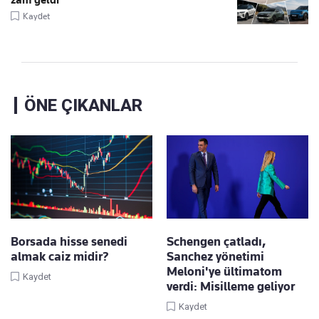
Kaydet
ÖNE ÇIKANLAR
Borsada hisse senedi
Schengen çatladı,
almak caiz midir?
Sanchez yönetimi
Meloni'ye ültimatom
Kaydet
verdi: Misilleme geliyor
Kaydet