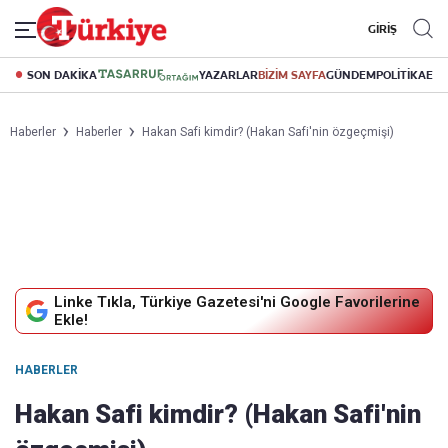
GİRİŞ
SON DAKİKA
YAZARLAR
BİZİM SAYFA
GÜNDEM
POLİTİKA
EK
Haberler
Haberler
Hakan Safi kimdir? (Hakan Safi'nin özgeçmişi)
Linke Tıkla, Türkiye Gazetesi'ni Google Favorilerine
Ekle!
HABERLER
Hakan Safi kimdir? (Hakan Safi'nin