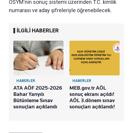
ÖSYM'nin sonuç sistemi üzerinden T.C. kimlik
numarası ve aday şifreleriyle öğrenebilecek.
İLGİLİ HABERLER
HABERLER
HABERLER
ATA AÖF 2025-2026
MEB.gov.tr AÖL
Bahar Yarıyılı
sonuç ekranı açıldı!
Bütünleme Sınav
AÖL 3.dönem sınav
sonuçları açıklandı
sonuçları açıklandı!