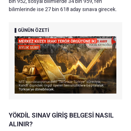
bin 952, sosyal bilimlerde 34 bin 959, fen
bilimlerinde ise 27 bin 618 aday sınava girecek.
GÜNÜN ÖZETİ
YÖKDİL SINAV GİRİŞ BELGESİ NASIL
ALINIR?