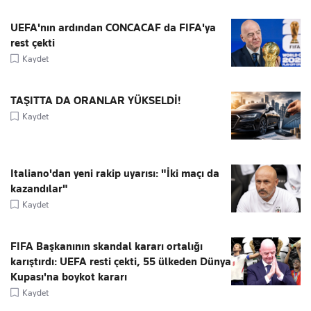
UEFA'nın ardından CONCACAF da FIFA'ya
rest çekti
Kaydet
TAŞITTA DA ORANLAR YÜKSELDİ!
Kaydet
Italiano'dan yeni rakip uyarısı: "İki maçı da
kazandılar"
Kaydet
FIFA Başkanının skandal kararı ortalığı
karıştırdı: UEFA resti çekti, 55 ülkeden Dünya
Kupası'na boykot kararı
Kaydet