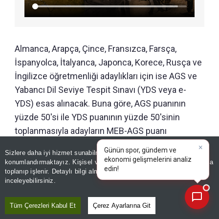
Almanca, Arapça, Çince, Fransızca, Farsça,
İspanyolca, İtalyanca, Japonca, Korece, Rusça ve
İngilizce öğretmenliği adaylıkları için ise AGS ve
Yabancı Dil Seviye Tespit Sınavı (YDS veya e-
YDS) esas alınacak. Buna göre, AGS puanının
yüzde 50'si ile YDS puanının yüzde 50'sinin
toplanmasıyla adayların MEB-AGS puanı
hesaplanacak.
Sizlere daha iyi hizmet sunabilmek adına sitemizde
çerez
×
Günün spor, gündem ve
konumlandırmaktayız. Kişisel verileriniz, KVKK ve GDPR kapsamında
Yabancı dil alanında puan hesaplaması yapılırken,
ekonomi gelişmelerini ana
|
toplanıp işlenir. Detaylı bilgi almak için
Aydınlatma Metnimizi
📰
Son 30 güne ait haberleri, spor gelişmelerini veya yazar yazılarını sorgulayabilirsiniz.
adayların aynı yıl ve AGS'den önce girdikleri YDS
inceleyebilirsiniz.
veya e-YDS puanlarından en yüksek olan sınav
Tüm Çerezleri Kabul Et
Çerez Ayarlarına Git
notu kullanılacak.