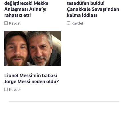
değiştirecek! Mekke
tesadüfen buldu!
Anlaşması Atina’yı
Çanakkale Savaşı'ndan
rahatsız etti
kalma iddiası
Kaydet
Kaydet
Lionel Messi'nin babası
Jorge Messi neden öldü?
Kaydet