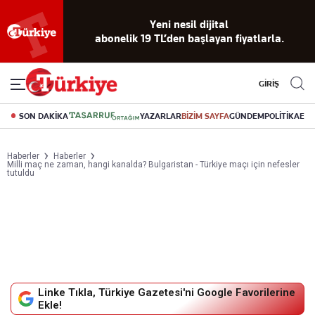
Yeni nesil dijital
abonelik 19 TL’den başlayan fiyatlarla.
GİRİŞ
SON DAKİKA
YAZARLAR
BİZİM SAYFA
GÜNDEM
POLİTİKA
EK
Haberler
Haberler
Milli maç ne zaman, hangi kanalda? Bulgaristan - Türkiye maçı için nefesler
tutuldu
Linke Tıkla, Türkiye Gazetesi'ni Google Favorilerine
Ekle!