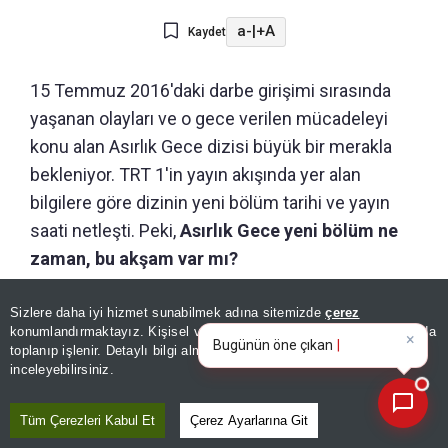
a-
|
+A
Kaydet
15 Temmuz 2016'daki darbe girişimi sırasında
yaşanan olayları ve o gece verilen mücadeleyi
konu alan Asırlık Gece dizisi büyük bir merakla
bekleniyor. TRT 1'in yayın akışında yer alan
bilgilere göre dizinin yeni bölüm tarihi ve yayın
saati netleşti. Peki,
Asırlık Gece yeni bölüm ne
zaman, bu akşam var mı?
Sizlere daha iyi hizmet sunabilmek adına sitemizde
çerez
×
Bugünün öne çıkan manşetleri
konumlandırmaktayız. Kişisel verileriniz, KVKK ve GDPR kapsamında
ve gelişmeleri neler?
toplanıp işlenir. Detaylı bilgi almak için
Aydınlatma Metnimizi
📰
Son 30 güne ait haberleri, spor gelişmelerini veya yazar yazılarını sorgulayabilirsiniz.
inceleyebilirsiniz.
Tüm Çerezleri Kabul Et
Çerez Ayarlarına Git