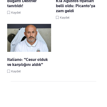
Bugatti Destrier
Kia Ağustos fiyatları
tanıtıldı!
belli oldu: Picanto'ya
zam geldi
Kaydet
Kaydet
Italiano: "Cesur olduk
ve karşılığını aldık"
Kaydet