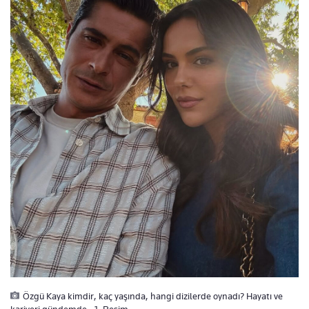
Özgü Kaya kimdir, kaç yaşında, hangi dizilerde oynadı? Hayatı ve