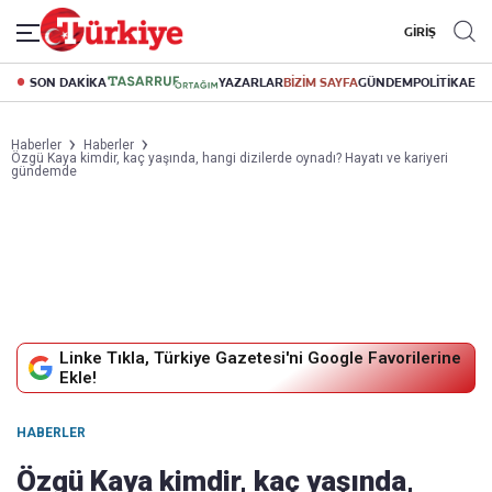
GİRİŞ
SON DAKİKA
YAZARLAR
BİZİM SAYFA
GÜNDEM
POLİTİKA
EK
Haberler
Haberler
Özgü Kaya kimdir, kaç yaşında, hangi dizilerde oynadı? Hayatı ve kariyeri
gündemde
Linke Tıkla, Türkiye Gazetesi'ni Google Favorilerine
Ekle!
HABERLER
Özgü Kaya kimdir, kaç yaşında,