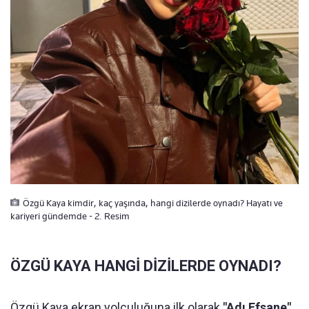
Özgü Kaya kimdir, kaç yaşında, hangi dizilerde oynadı? Hayatı ve
kariyeri gündemde - 2. Resim
ÖZGÜ KAYA HANGİ DİZİLERDE OYNADI?
Özgü Kaya ekran yolculuğuna ilk olarak
"Adı Efsane"