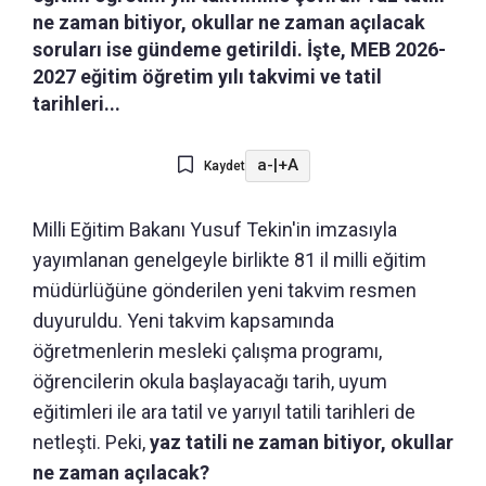
ne zaman bitiyor, okullar ne zaman açılacak
soruları ise gündeme getirildi. İşte, MEB 2026-
2027 eğitim öğretim yılı takvimi ve tatil
tarihleri...
a-
|
+A
Kaydet
Milli Eğitim Bakanı Yusuf Tekin'in imzasıyla
yayımlanan genelgeyle birlikte 81 il milli eğitim
müdürlüğüne gönderilen yeni takvim resmen
duyuruldu. Yeni takvim kapsamında
öğretmenlerin mesleki çalışma programı,
öğrencilerin okula başlayacağı tarih, uyum
eğitimleri ile ara tatil ve yarıyıl tatili tarihleri de
netleşti. Peki,
yaz tatili ne zaman bitiyor, okullar
ne zaman açılacak?