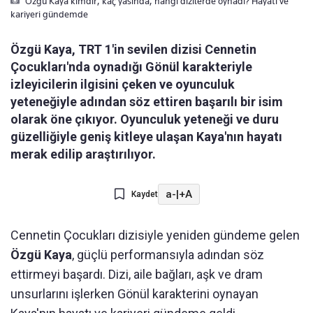
Özgü Kaya kimdir, kaç yasinda, hangi dizilerde oynadi? Hayati ve
kariyeri gündemde
Özgü Kaya, TRT 1'in sevilen dizisi Cennetin
Çocukları'nda oynadığı Gönül karakteriyle
izleyicilerin ilgisini çeken ve oyunculuk
yeteneğiyle adından söz ettiren başarılı bir isim
olarak öne çıkıyor. Oyunculuk yeteneği ve duru
güzelliğiyle geniş kitleye ulaşan Kaya'nın hayatı
merak edilip araştırılıyor.
a-
|
+A
Kaydet
Cennetin Çocukları dizisiyle yeniden gündeme gelen
Özgü Kaya
, güçlü performansıyla adından söz
ettirmeyi başardı. Dizi, aile bağları, aşk ve dram
unsurlarını işlerken Gönül karakterini oynayan