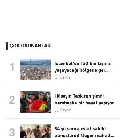
Kaçırmayın
Ücretsiz üye olun, gündemi
şekillendiren gelişmeleri önce siz duyun
ÇOK OKUNANLAR
İstanbul'da 150 bin kişinin
1
yaşayacağı bölgede ger...
Kaydet
Hüseyin Taşkıran şimdi
2
bambaşka bir hayat yaşıyor
Kaydet
34 yıl sonra evlat sahibi
3
olmuşlardı! Meğer mahall...