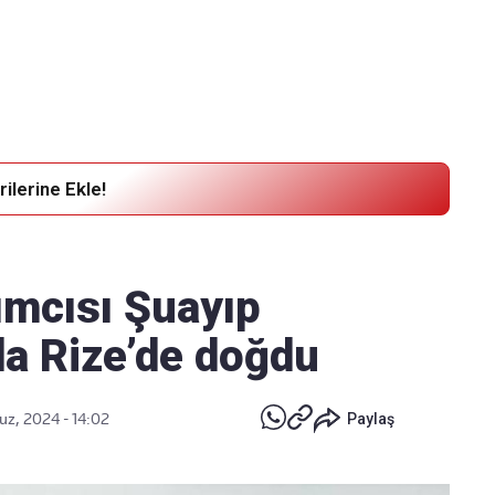
Haber Verin
Editör masamıza bilgi ve materyal
göndermek için
tıklayın
ilerine Ekle!
ımcısı Şuayıp
nda Rize’de doğdu
z, 2024 - 14:02
Paylaş