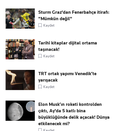
Sturm Graz'dan Fenerbahçe itirafı:
"Mümkün değil"
Kaydet
Tarihî kitaplar dijital ortama
taşınacak!
Kaydet
TRT ortak yapımı Venedik’te
yarışacak
Kaydet
Elon Musk’ın roketi kontrolden
çıktı, Ay'da 5 katlı bina
büyüklüğünde delik açacak! Dünya
etkilenecek mi?
Kaydet