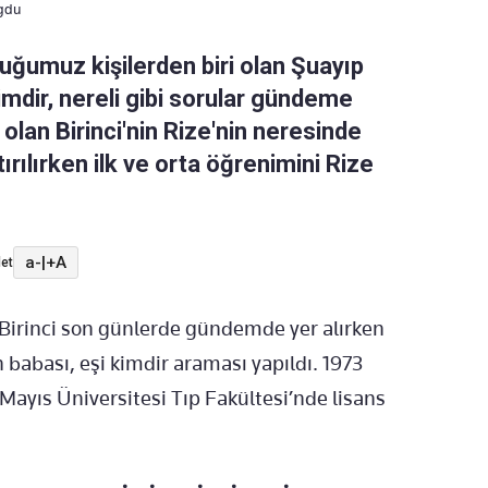
ogdu
uğumuz kişilerden biri olan Şuayıp
kimdir, nereli gibi sorular gündeme
 olan Birinci'nin Rize'nin neresinde
rılırken ilk ve orta öğrenimini Rize
a-
|
+A
et
 Birinci son günlerde gündemde yer alırken
n babası, eşi kimdir araması yapıldı. 1973
ayıs Üniversitesi Tıp Fakültesi’nde lisans