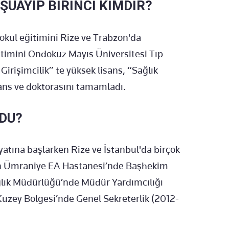
ŞUAYIP BİRİNCİ KİMDİR?
aokul eğitimini Rize ve Trabzon'da
timini Ondokuz Mayıs Üniversitesi Tıp
 Girişimcilik” te yüksek lisans, “Sağlık
ans ve doktorasını tamamladı.
DU?
yatına başlarken Rize ve İstanbul'da birçok
n Ümraniye EA Hastanesi’nde Başhekim
ağlık Müdürlüğü’nde Müdür Yardımcılığı
uzey Bölgesi’nde Genel Sekreterlik (2012-