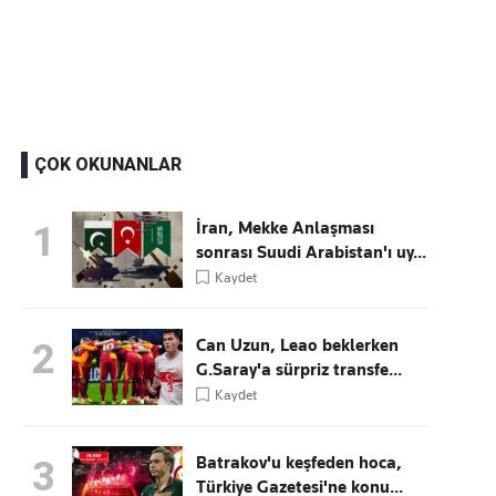
Kaçırmayın
Ücretsiz üye olun, gündemi şekillendiren gelişmeleri önce siz duyun
ÇOK OKUNANLAR
İran, Mekke Anlaşması
1
sonrası Suudi Arabistan'ı uy...
Kaydet
Can Uzun, Leao beklerken
2
G.Saray'a sürpriz transfe...
Kaydet
Batrakov'u keşfeden hoca,
3
Türkiye Gazetesi'ne konu...