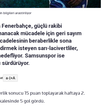
ilgileri arastiriliyor
a Fenerbahçe, güçlü rakibi
nanacak mücadele için geri sayım
cadelesinin beraberlikle sona
irmek isteyen sarı-lacivertliler,
hedefliyor. Samsunspor ise
ı sürdürüyor.
a-
|
+A
et
rlik sonucu 15 puan toplayarak haftaya 2.
, kalesinde 5 gol gördü.