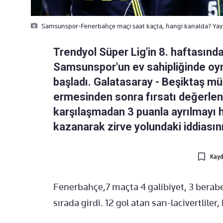
Samsunspor-Fenerbahçe maçi saat kaçta, hangi kanalda? Yayin b
Trendyol Süper Lig'in 8. haftasınd
Samsunspor'un ev sahipliğinde oy
başladı. Galatasaray - Beşiktaş mü
ermesinden sonra fırsatı değerlend
karşılaşmadan 3 puanla ayrılmayı 
kazanarak zirve yolundaki iddiasın
Kayd
Fenerbahçe,7 maçta 4 galibiyet, 3 berabe
sırada girdi. 12 gol atan sarı-lacivertliler