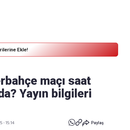
Haber Verin
Editör masamıza bilgi ve materyal göndermek için
tıklayın
ilerine Ekle!
bahçe maçı saat
a? Yayın bilgileri
 - 15:14
Paylaş