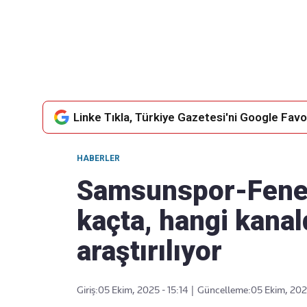
Takip Edin
Favori mecralarınızda haber akışımıza ulaşın
Linke Tıkla, Türkiye Gazetesi'ni Google Favor
HABERLER
Samsunspor-Fener
kaçta, hangi kanald
araştırılıyor
Giriş:
05 Ekim, 2025 - 15:14
|
Güncelleme:
05 Ekim, 2025