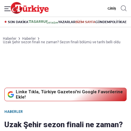
GİRİŞ
SON DAKİKA
YAZARLAR
BİZİM SAYFA
GÜNDEM
POLİTİKA
EK
Haberler
Haberler
Uzak Şehir sezon finali ne zaman? Sezon finali bölümü ve tarihi belli oldu
Linke Tıkla, Türkiye Gazetesi'ni Google Favorilerine
Ekle!
HABERLER
Uzak Şehir sezon finali ne zaman?