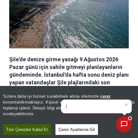
Şile'de denize girme yasağı 9 Ağustos 2026
Pazar günü için sahile gitmeyi planlayanların
gündeminde. İstanbul'da hafta sonu deniz planı
yapan vatandaşlar Şile plajlarındaki son
durumu araştırırken, Şile Kaymakamlığı
Sizlere daha iyi hizmet sunabilmek adına sitemizde
çerez
olumsuz deniz koşullarına ilişkin açıklama
×
Bugünün öne çıkan manşetleri
konumlandırmaktayız. Kişisel verileriniz, KVKK ve GDPR kapsamında
yaptı. Peki, 9 Ağustos Şile'de denize girmek
ve gelişmele
toplanıp işlenir. Detaylı bilgi almak için
Aydınlatma Metnimizi
📰
Son 30 güne ait haberleri, spor gelişmelerini veya yazar yazılarını sorgulayabilirsiniz.
yasak mı?
inceleyebilirsiniz.
Tüm Çerezleri Kabul Et
Çerez Ayarlarına Git
a-
|
+A
Kaydet