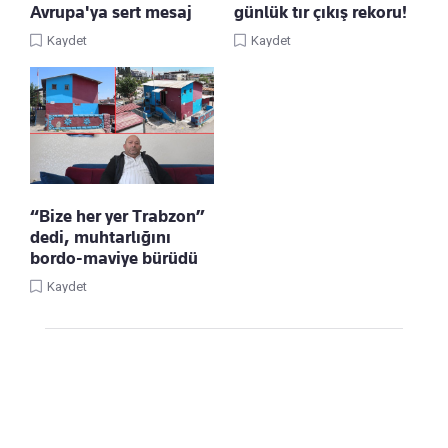
Avrupa'ya sert mesaj
günlük tır çıkış rekoru!
Kaydet
Kaydet
“Bize her yer Trabzon”
dedi, muhtarlığını
bordo-maviye bürüdü
Kaydet