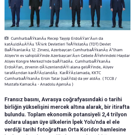
CumhurbaÅŸkanÄ± Recep Tayyip ErdoÄŸan'Ä±n da
katÄ±ldÄ±ÄŸÄ± TÃ¼rk Devletleri TeÅŸkilatÄ± (TDT) Devlet
BaÅŸkanlarÄ± 12. Zirvesi, Azerbaycan CumhurbaÅŸkanÄ± Ä°lham
Aliyev'in ev sahipliÄŸinde Azerbaycan'Ä±n Gebele ÅŸehrindeki Haydar
Aliyev Kongre Merkezi'nde baÅŸladÄ±. CumhurbaÅŸkanÄ±
ErdoÄŸan, zirvenin dÃ¼zenlendiÄŸi alana geliÅŸinde, Aliyev
tarafÄ±ndan karÅŸÄ±landÄ±. KarÅŸÄ±lamada, KKTC
CumhurbaÅŸkanÄ± Ersin Tatar (saÄŸda) da yer aldÄ±. ( TCCB /
Mustafa KamacÄ± - Anadolu AjansÄ± )
Fransız basını, Avrasya coğrafyasındaki o tarihi
birliğin yükselişini mercek altına alarak, bir itirafta
bulundu. Toplam ekonomik potansiyeli 2,4 trilyon
dolara ulaşan üye ülkelerin İpek Yolu'nda el ele
verdiği tarihi fotoğraftan Orta Koridor hamlesine