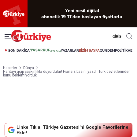
Yeni nesil dijital
abonelik 19 TL’den başlayan fiyatlarla.
GİRİŞ
SON DAKİKA
YAZARLAR
BİZİM SAYFA
GÜNDEM
POLİTİKA
EK
Haberler
Dünya
Haritayı açıp şaşkınlıkla duyurdular! Fransız basını yazdı: Türk devletlerinden
bunu beklemiyorduk
Linke Tıkla, Türkiye Gazetesi'ni Google Favorilerine
Ekle!