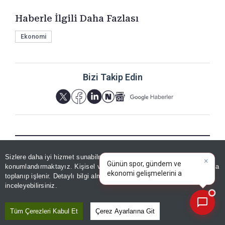
Haberle İlgili Daha Fazlası
Ekonomi
Bizi Takip Edin
×
YORUMLAR
Günün spor, gündem ve
Sizlere daha iyi hizmet sunabilmek adına sitemizde
çerez
ekonomi gelişmelerini analiz
konumlandırmaktayız. Kişisel verileriniz, KVKK ve GDPR kapsamında
edin!
toplanıp işlenir. Detaylı bilgi almak için
Aydınlatma Metnimizi
📰
Son 30 güne ait haberleri, spor gelişmelerini veya yazar yazılarını sorgulayabilirsiniz.
inceleyebilirsiniz.
Yorum için giriş yapın
Tüm Çerezleri Kabul Et
Çerez Ayarlarına Git