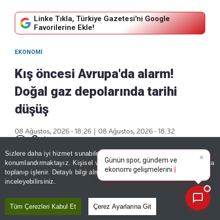
Linke Tıkla, Türkiye Gazetesi'ni Google
Favorilerine Ekle!
EKONOMI
Kış öncesi Avrupa'da alarm!
Doğal gaz depolarında tarihi
düşüş
08 Ağustos, 2026 - 18:26
|
08 Ağustos, 2026 - 18:32
Paylaş
×
Günün spor, gündem ve
Sizlere daha iyi hizmet sunabilmek adına sitemizde
çerez
ekonomi gelişmelerini analiz
konumlandırmaktayız. Kişisel verileriniz, KVKK ve GDPR kapsamında
edin!
toplanıp işlenir. Detaylı bilgi almak için
Aydınlatma Metnimizi
📰
Son 30 güne ait haberleri, spor gelişmelerini veya yazar yazılarını sorgulayabilirsiniz.
inceleyebilirsiniz.
Tüm Çerezleri Kabul Et
Çerez Ayarlarına Git