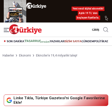
Yeni nesil dijital abonelik!
Aylık 19 TL’ den
başlayan fiyatlarla.
GİRİŞ
SON DAKİKA
YAZARLAR
BİZİM SAYFA
GÜNDEM
POLİTİKA
EK
Haberler
Ekonomi
Ekinciler’e 19,4 milyarlık talep!
Linke Tıkla, Türkiye Gazetesi'ni Google Favorilerine
Ekle!