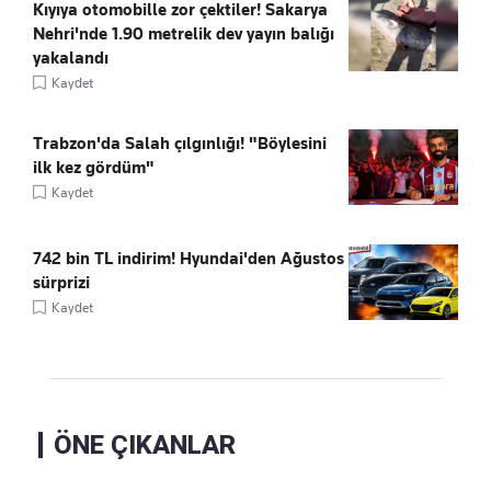
Kıyıya otomobille zor çektiler! Sakarya
Nehri'nde 1.90 metrelik dev yayın balığı
yakalandı
Kaydet
Trabzon'da Salah çılgınlığı! "Böylesini
ilk kez gördüm"
Kaydet
742 bin TL indirim! Hyundai'den Ağustos
sürprizi
Kaydet
ÖNE ÇIKANLAR