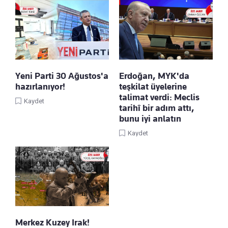
Yeni Parti 30 Ağustos'a
Erdoğan, MYK'da
hazırlanıyor!
teşkilat üyelerine
talimat verdi: Meclis
Kaydet
tarihî bir adım attı,
bunu iyi anlatın
Kaydet
Merkez Kuzey Irak!