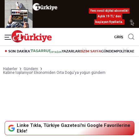
Yeni nesil dijital abonelik!
Aylık 19 TL’ den
başlayan fiyatlarla.
GİRİŞ
SON DAKİKA
YAZARLAR
BİZİM SAYFA
GÜNDEM
POLİTİKA
EK
Haberler
Gündem
Kabine toplanıyor! Ekonomiden Orta Doğu'ya yoğun gündem
Linke Tıkla, Türkiye Gazetesi'ni Google Favorilerine
Ekle!