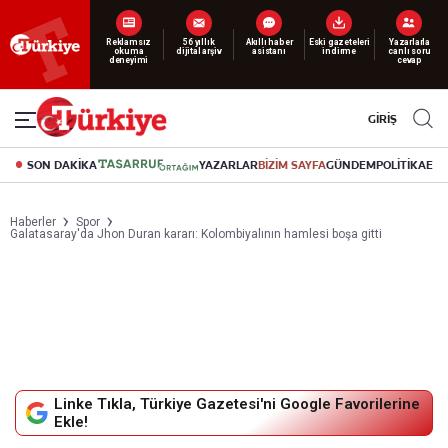
Yeni nesil dijital
abonelik 19 TL’den başlayan fiyatlarla.
GİRİŞ
SON DAKİKA
YAZARLAR
BİZİM SAYFA
GÜNDEM
POLİTİKA
EK
Haberler
Spor
Galatasaray'da Jhon Duran kararı: Kolombiyalının hamlesi boşa gitti
Linke Tıkla, Türkiye Gazetesi'ni Google Favorilerine
Ekle!