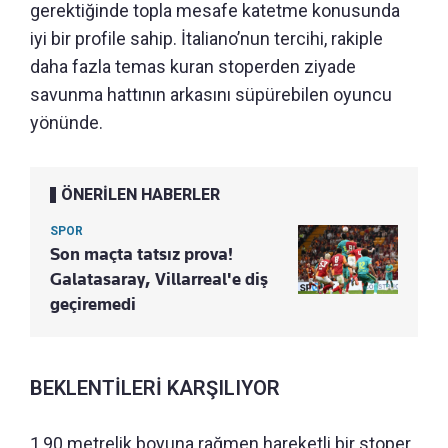
gerektiğinde topla mesafe katetme konusunda
iyi bir profile sahip. İtaliano’nun tercihi, rakiple
daha fazla temas kuran stoperden ziyade
savunma hattının arkasını süpürebilen oyuncu
yönünde.
ÖNERİLEN HABERLER
SPOR
Son maçta tatsız prova!
Galatasaray, Villarreal'e diş
geçiremedi
BEKLENTİLERİ KARŞILIYOR
1,90 metrelik boyuna rağmen hareketli bir stoper