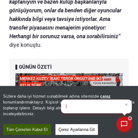
kaptanıyım ve bazen kulüp başkanlarıyla
görüşüyorum, onlar da benden diğer oyuncular
hakkında bilgi veya tavsiye istiyorlar. Ama
transfer piyasasını menajerim yönetiyor:
Herhangi bir sorunuz varsa, ona sorabilirsiniz”
diye konuştu.
GÜNÜN ÖZETİ
Sizlere daha iyi hizmet sunabilmek adına sitemizde
çerez
×
Günün spor, gündem ve
konumlandırmaktayız. Kişisel verileriniz, KVKK ve GDPR kapsamında
ekonomi gelişmel
toplanıp işlenir. Detaylı bilgi almak için
Aydınlatma Metnimizi
📰
Son 30 güne ait haberleri, spor gelişmelerini veya yazar yazılarını sorgulayabilirsiniz.
inceleyebilirsiniz.
Tüm Çerezleri Kabul Et
Çerez Ayarlarına Git