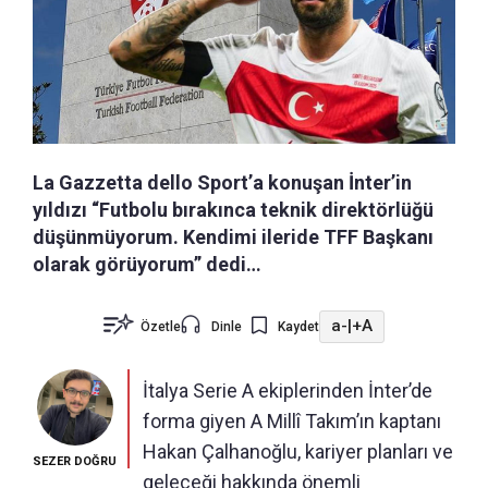
La Gazzetta dello Sport’a konuşan İnter’in
yıldızı “Futbolu bırakınca teknik direktörlüğü
düşünmüyorum. Kendimi ileride TFF Başkanı
olarak görüyorum” dedi…
a-
|
+A
Özetle
Dinle
Kaydet
İtalya Serie A ekiplerinden İnter’de
forma giyen A Millî Takım’ın kaptanı
Hakan Çalhanoğlu, kariyer planları ve
SEZER DOĞRU
geleceği hakkında önemli