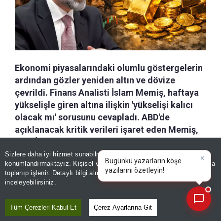
Ekonomi piyasalarındaki olumlu göstergelerin
ardından gözler yeniden altın ve dövize
çevrildi. Finans Analisti İslam Memiş, haftaya
yükselişle giren altına ilişkin 'yükselişi kalıcı
olacak mı' sorusunu cevapladı. ABD'de
açıklanacak kritik verileri işaret eden Memiş,
ABD-İran Savaşı ve Donald Trump'ın çelişkili
açıklamalarının gölgesinde altın yatırımcısına
Sizlere daha iyi hizmet sunabilmek adına sitemizde
çerez
×
Bugünkü yazarların köşe
konumlandırmaktayız. Kişisel verileriniz, KVKK ve GDPR kapsamında
dikkat çeken uyarılarda bulundu.
yazılarını özetleyin!
|
toplanıp işlenir. Detaylı bilgi almak için
Aydınlatma Metnimizi
📰
Son 30 güne ait haberleri, spor gelişmelerini veya yazar yazılarını sorgulayabilirsiniz.
inceleyebilirsiniz.
a-
|
+A
Özetle
Kaydet
Tüm Çerezleri Kabul Et
Çerez Ayarlarına Git