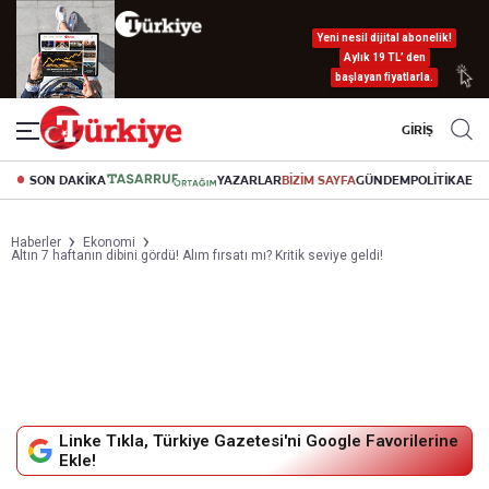
Yeni nesil dijital abonelik!
Aylık 19 TL’ den
başlayan fiyatlarla.
GİRİŞ
SON DAKİKA
YAZARLAR
BİZİM SAYFA
GÜNDEM
POLİTİKA
EK
Haberler
Ekonomi
Altın 7 haftanın dibini gördü! Alım fırsatı mı? Kritik seviye geldi!
Linke Tıkla, Türkiye Gazetesi'ni Google Favorilerine
Ekle!