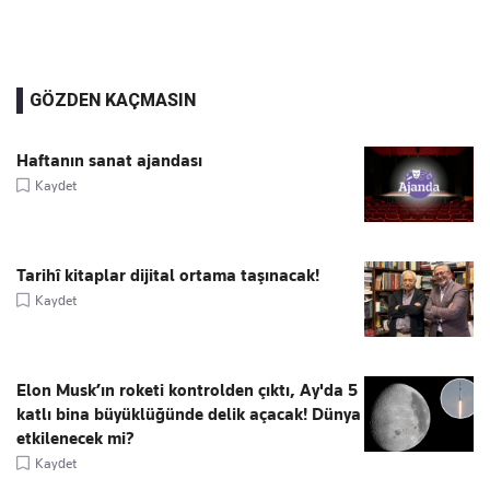
GÖZDEN KAÇMASIN
Haftanın sanat ajandası
Kaydet
Tarihî kitaplar dijital ortama taşınacak!
Kaydet
Elon Musk’ın roketi kontrolden çıktı, Ay'da 5
katlı bina büyüklüğünde delik açacak! Dünya
etkilenecek mi?
Kaydet