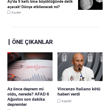
Ay'da 5 katlı bina büyüklüğünde delik
açacak! Dünya etkilenecek mi?
Kaydet
ÖNE ÇIKANLAR
Az önce deprem mi
Vincenzo Italiano kötü
oldu, nerede? AFAD 6
haberi verdi
Ağustos son dakika
Kaydet
depremler