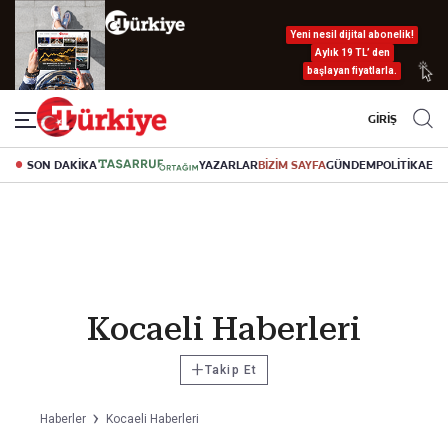
Yeni nesil dijital abonelik!
Aylık 19 TL’ den
başlayan fiyatlarla.
GİRİŞ
SON DAKİKA
YAZARLAR
BİZİM SAYFA
GÜNDEM
POLİTİKA
EK
Kocaeli Haberleri
+
Takip Et
Haberler
Kocaeli Haberleri