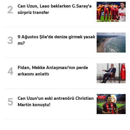
Can Uzun, Leao beklerken G.Saray'a
2
sürpriz transfer
9 Ağustos Şile'de denize girmek yasak
3
mı?
Fidan, Mekke Anlaşması'nın perde
4
arkasını anlattı
Can Uzun'un eski antrenörü Christian
5
Martin konuştu!