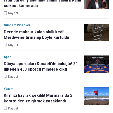
İstanbul'da iş adamına silahlı saldırı! Kanlı
suikast kamerada
Kaydet
Gündem Videoları
Derede mahsur kalan akıllı kedi!
Merdivene tırmanıp böyle kurtuldu
Kaydet
Spor
Dünya sporcuları Kocaeli’de buluştu! 24
ülkeden 433 sporcu mindere çıktı
Kaydet
Yaşam
Kırmızı bayrak çekildi! Marmara'da 3
kentte denize girmek yasaklandı
Kaydet