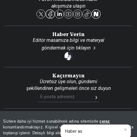
akışımıza ulaşın
Reklam Ver
Haber Verin
Editör masamıza bilgi ve materyal
göndermek için
tıklayın
Kaçırmayın
Ücretsiz üye olun, gündemi
şekillendiren gelişmeleri önce siz duyun
Son Dakika
Site Haritası
RSS
KVKK Aydınlatma Metni
Sizlere daha iyi hizmet sunabilmek adına sitemizde
çerez
Gizlilik Politikası
Çerez Politikası
konumlandırmaktayız. Kişisel verileriniz, KVKK ve GDPR kapsamında
×
Bu
toplanıp işlenir. Detaylı bilgi almak için
Aydınlatma Metnimizi
📰
Son 30 güne ait haberleri, spor gelişmelerini veya yazar yazılarını sorgulayabilirsiniz.