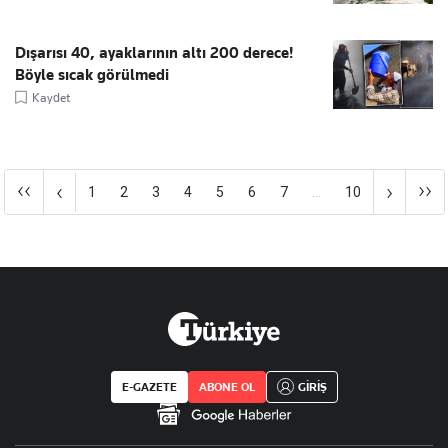
Dışarısı 40, ayaklarının altı 200 derece!
Böyle sıcak görülmedi
Kaydet
‹‹
››
‹
›
1
2
3
4
5
6
7
...
10
E-GAZETE
ABONE OL
GİRİŞ