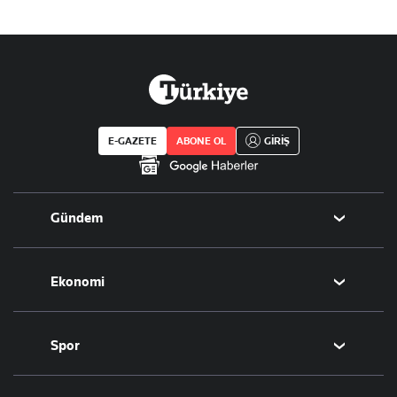
E-GAZETE
ABONE OL
GİRİŞ
Gündem
Politika
Ekonomi
Eğitim
Borsa
Spor
Altın
Döviz
Futbol