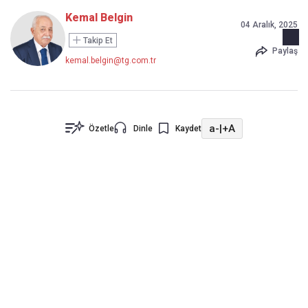
Kemal Belgin
04 Aralık, 2025
Takip Et
Paylaş
kemal.belgin@tg.com.tr
a-
|
+A
Özetle
Dinle
Kaydet