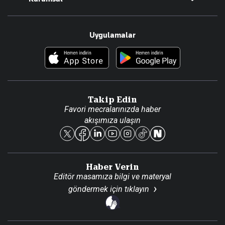
Teknoloji
Resmî Ilanlar
Hakkımızda
Uygulamalar
Haberler
İletişim
Foto Haber
Künye
Video Galeri
Gazete Aboneliği
Danışma Telefonları
Takip Edin
Favori mecralarınızda haber
Yasal
akışımıza ulaşın
Reklam Ver
Haber Verin
Editör masamıza bilgi ve materyal
göndermek için
tıklayın