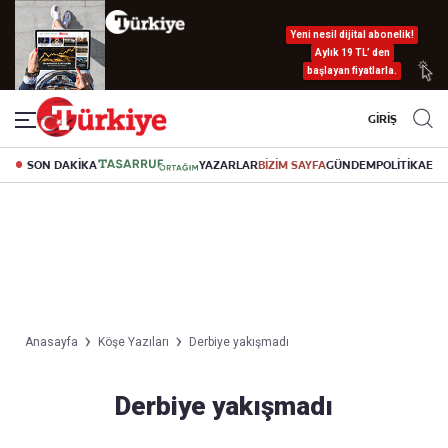
Yeni nesil dijital abonelik!
Aylık 19 TL’ den
başlayan fiyatlarla.
GİRİŞ
SON DAKİKA
YAZARLAR
BİZİM SAYFA
GÜNDEM
POLİTİKA
EK
Anasayfa
Köşe Yazıları
Derbiye yakışmadı
Derbiye yakışmadı