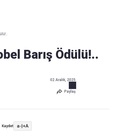
Haber Verin
Editör masamıza bilgi ve materyal
lü!..
göndermek için
tıklayın
obel Barış Ödülü!..
02 Aralık, 2025
Paylaş
a-
|
+A
Kaydet