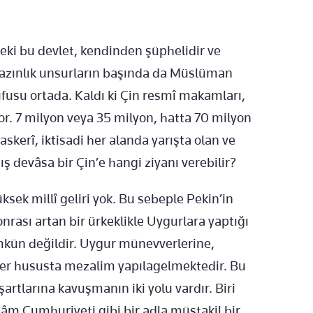
ki bu devlet, kendinden şüphelidir ve
i azınlık unsurların başında da Müslüman
üfusu ortada. Kaldı ki Çin resmî makamları,
r. 7 milyon veya 35 milyon, hatta 70 milyon
askerî, iktisadi her alanda yarışta olan ve
 devâsa bir Çin’e hangi ziyanı verebilir?
üksek millî geliri yok. Bu sebeple Pekin’in
rası artan bir ürkeklikle Uygurlara yaptığı
kün değildir. Uygur münevverlerine,
r her hususta mezalim yapılagelmektedir. Bu
rtlarına kavuşmanın iki yolu vardır. Biri
lâm Cumhuriyeti gibi bir adla müstakil bir