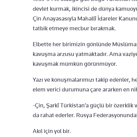
devlet kurmak, ikincisi de dünya kamuoy
Çin Anayasasıyla Mahallî İdareler Kanunu
tatbik etmeye mecbur bırakmak.
Elbette her birimizin gönlünde Müslüma
kavuşma arzusu yatmaktadır. Ama vaziyet 
kavuşmak mümkün görünmüyor.
Yazı ve konuşmalarımızı takip edenler, he
elem verici durumuna çare ararken en ni
-Çin, Şarkî Türkistan’a güçlü bir özerkli
da rahat ederler. Rusya Federasyonundaki 
Akıl için yol bir.