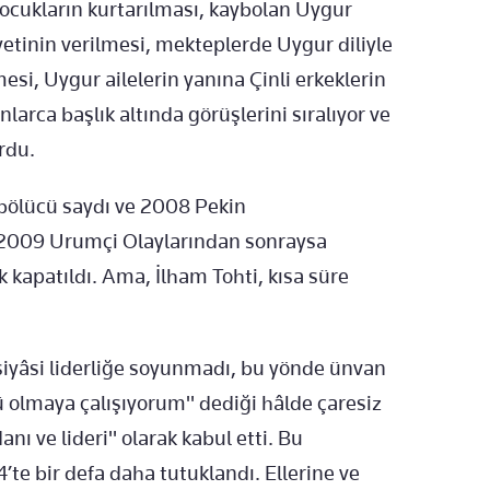
çocukların kurtarılması, kaybolan Uygur
yetinin verilmesi, mekteplerde Uygur diliyle
mesi, Uygur ailelerin yanına Çinli erkeklerin
nlarca başlık altında görüşlerini sıralıyor ve
rdu.
bölücü saydı ve 2008 Pekin
 2009 Urumçi Olaylarından sonraysa
k kapatıldı. Ama, İlham Tohti, kısa süre
 siyâsi liderliğe soyunmadı, bu yönde ünvan
ü olmaya çalışıyorum" dediği hâlde çaresiz
anı ve lideri" olarak kabul etti. Bu
4’te bir defa daha tutuklandı. Ellerine ve