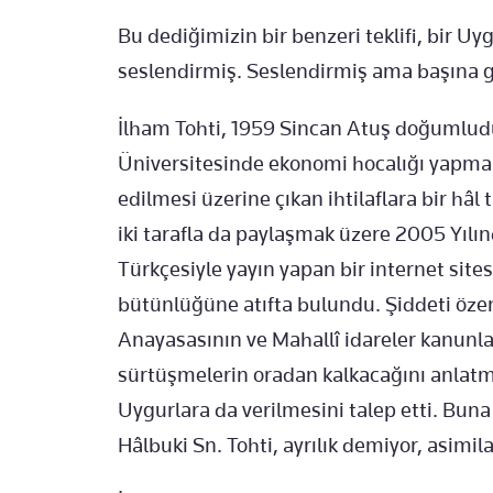
Bu dediğimizin bir benzeri teklifi, bir Uyg
seslendirmiş. Seslendirmiş ama başına
İlham Tohti, 1959 Sincan Atuş doğumludu
Üniversitesinde ekonomi hocalığı yapmak
edilmesi üzerine çıkan ihtilaflara bir hâ
iki tarafla da paylaşmak üzere 2005 Yıl
Türkçesiyle yayın yapan bir internet sites
bütünlüğüne atıfta bulundu. Şiddeti özen
Anayasasının ve Mahallî idareler kanunla
sürtüşmelerin oradan kalkacağını anlatma
Uygurlara da verilmesini talep etti. Buna
Hâlbuki Sn. Tohti, ayrılık demiyor, asim