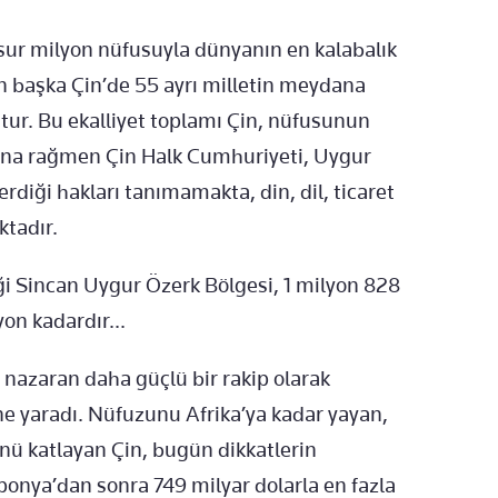
sur milyon nüfusuyla dünyanın en kalabalık
tan başka Çin’de 55 ayrı milletin meydana
ttur. Bu ekalliyet toplamı Çin, nüfusunun
Buna rağmen Çin Halk Cumhuriyeti, Uygur
erdiği hakları tanımamakta, din, dil, ticaret
ktadır.
ği Sincan Uygur Özerk Bölgesi, 1 milyon 828
on kadardır...
azaran daha güçlü bir rakip olarak
ne yaradı. Nüfuzunu Afrika’ya kadar yayan,
cünü katlayan Çin, bugün dikkatlerin
ponya’dan sonra 749 milyar dolarla en fazla