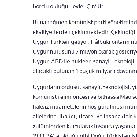
borçlu olduğu devlet Çin’dir.
Buna rağmen komünist parti yönetiminde
ekalliyetlerden çekinmektedir. Çekindiğ
Uygur Türkleri geliyor. Hâlbuki onların n
Uygur nüfusunu 7 milyon olarak gösteriyo
Uygur, ABD ile nükleer, sanayi, teknoloji, 
alacaklı bulunan 1 buçuk milyara dayanmış
Uygurların ordusu, sanayiî, teknolojisi, y
komünist rejim öncesi ve bilhassa Mao son
haksız muamelelerin hoş görülmesi müm
ailelerine, ibadet, ticaret ve insana dai
zulümlerden kurtularak insanca yaşama şa
1933-34’te olduğu gibi Doğu Türkistan İs