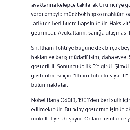
ayaklarına kelepçe takılarak Urumçi’ye g
yargılamayla müebbet hapse mahkûm edil
tarihten beri hücre hapsindedir. Haksızlığ
getirmedi. Avukatların, sanığa ulaşması 
Sn. İlham Tohti’ye bugüne dek birçok bey
hakları ve barış müdafiî isim, daha evvel
gösterildi. Sonuncuda ilk 5’e girdi. Şim
gösterilmesi için “İlham Tohti İnisiyatifi” 
bulunmaktalar.
Nobel Barış Ödülü, 1901’den beri sulh içi
edilmektedir. Bu aday gösterme işinde a
mükellefiyet düşüyor. Onların usulünce ya