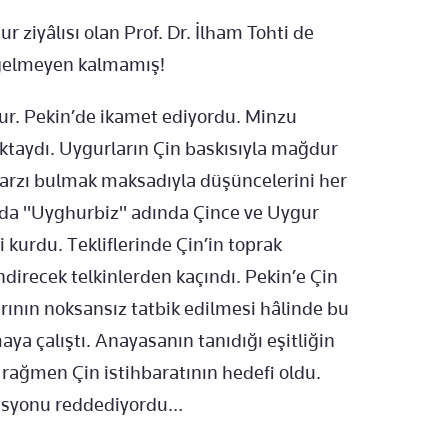
ur ziyâlısı olan Prof. Dr. İlham Tohti de
 gelmeyen kalmamış!
r. Pekin’de ikamet ediyordu. Minzu
taydı. Uygurların Çin baskısıyla mağdur
l tarzı bulmak maksadıyla düşüncelerini her
ında "Uyghurbiz" adında Çince ve Uygur
i kurdu. Tekliflerinde Çin’in toprak
direcek telkinlerden kaçındı. Pekin’e Çin
rının noksansız tatbik edilmesi hâlinde bu
ya çalıştı. Anayasanın tanıdığı eşitliğin
 rağmen Çin istihbaratının hedefi oldu.
ilasyonu reddediyordu…