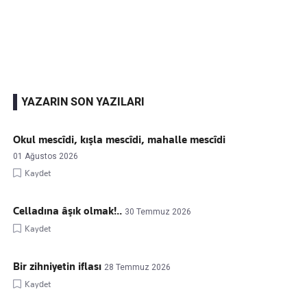
Kaçırmayın
Ücretsiz üye olun, gündemi
şekillendiren gelişmeleri önce siz duyun
YAZARIN SON YAZILARI
Okul mescîdi, kışla mescîdi, mahalle mescîdi
01 Ağustos 2026
Kaydet
Celladına âşık olmak!..
30 Temmuz 2026
Kaydet
Bir zihniyetin iflası
28 Temmuz 2026
Kaydet