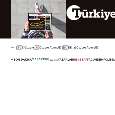
Gündem
Ekonomi
Spor
Politika
Borsa
Futbol
Eğitim
Altın
Puan Durumu
Döviz
Fikstür
Hisse Senedi
Şampiyonlar Ligi
Kripto Para
Avrupa Ligi
Emlak
Basketbol
E-Gazete
Gazete Aboneliği
Dijital Gazete Aboneliği
T-Otomobil
Turizm
SON DAKİKA
YAZARLAR
BİZİM SAYFA
GÜNDEM
POLİTİK
Yazarlar
Diğer Kategoriler
Kurumsal
Bugünün Yazarları
Magazin
Hakkımızda
Tüm Yazarlar
Teknoloji
İletişim
Resmî Ilanlar
Künye
Haberler
Gazete Aboneliği
Foto Haber
Danışma Telefonları
Video Galeri
Yasal
Reklam Ver