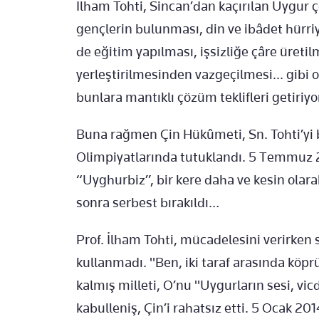
İlham Tohti, Sincan’dan kaçırılan Uygur 
gençlerin bulunması, din ve ibâdet hürri
de eğitim yapılması, işsizliğe çâre üretil
yerleştirilmesinden vazgeçilmesi... gibi o
bunlara mantıklı çözüm teklifleri getiriyo
Buna rağmen Çin Hükûmeti, Sn. Tohti’yi 
Olimpiyatlarında tutuklandı. 5 Temmuz
“Uyghurbiz”, bir kere daha ve kesin olara
sonra serbest bırakıldı…
Prof. İlham Tohti, mücadelesini verirken
kullanmadı. "Ben, iki taraf arasında köpr
kalmış milleti, O’nu "Uygurların sesi, vicd
kabulleniş, Çin’i rahatsız etti. 5 Ocak 201