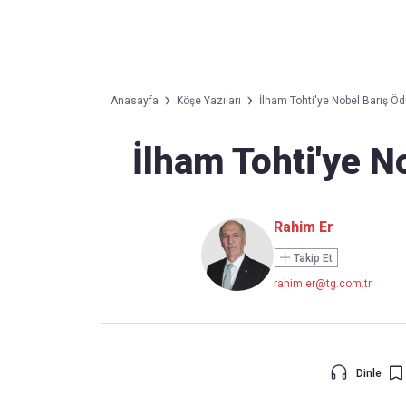
Takip Edin
Favori mecralarınızda haber
Anasayfa
Köşe Yazıları
İlham Tohti'ye Nobel Barış Ödü
akışımıza ulaşın
İlham Tohti'ye N
Rahim Er
Takip Et
rahim.er@tg.com.tr
Dinle