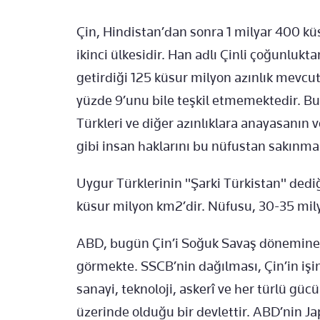
Çin, Hindistan’dan sonra 1 milyar 400 kü
ikinci ülkesidir. Han adlı Çinli çoğunluk
getirdiği 125 küsur milyon azınlık mevcu
yüzde 9’unu bile teşkil etmemektedir. 
Türkleri ve diğer azınlıklara anayasanın v
gibi insan haklarını bu nüfustan sakınma
Uygur Türklerinin "Şarki Türkistan" dedi
küsur milyon km2’dir. Nüfusu, 30-35 mily
ABD, bugün Çin’i Soğuk Savaş dönemine n
görmekte. SSCB’nin dağılması, Çin’in işi
sanayi, teknoloji, askerî ve her türlü gü
üzerinde olduğu bir devlettir. ABD’nin Ja