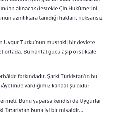
undan alınacak destekle Çin Hükûmetini,
nun azınlıklara tanıdığı hakları, noksansız
n Uygur Türkü’nün müstakil bir devlete
ortada. Bu hantal gücü aşıp o istiklale
rhâlde farkındadır. Şarkî Türkistan’ın bu
hâyetinde vardığımız kanaat şu oldu:
k vermeli. Bunu yaparsa kendisi de Uygurlar
Tataristan buna iyi bir misaldir...