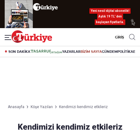
Yeni nesil dijital abonelik!
Aylık 19 TL’ den
başlayan fiyatlarla.
GİRİŞ
SON DAKİKA
YAZARLAR
BİZİM SAYFA
GÜNDEM
POLİTİKA
EK
Anasayfa
Köşe Yazıları
Kendimizi kendimiz etkileriz
Kendimizi kendimiz etkileriz