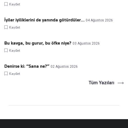
Kaydet
İyiler iyiliklerini de yanında götürdüler…
04 Ağustos 2026
Kaydet
Bu kavga, bu gurur, bu öfke niye?
03 Ağustos 2026
Kaydet
Denirse ki: “Sana ne?”
02 Ağustos 2026
Kaydet
Tüm Yazıları