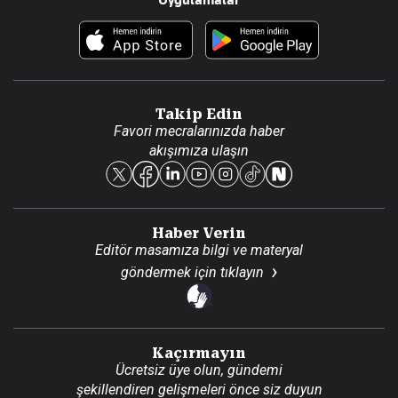
Uygulamalar
Haberler
İletişim
Foto Haber
Künye
Video Galeri
Gazete Aboneliği
Danışma Telefonları
Takip Edin
Favori mecralarınızda haber
Yasal
akışımıza ulaşın
Reklam Ver
Haber Verin
Editör masamıza bilgi ve materyal
göndermek için
tıklayın
Kaçırmayın
Ücretsiz üye olun, gündemi
şekillendiren gelişmeleri önce siz duyun