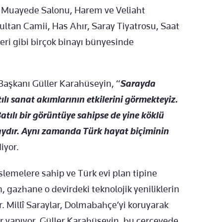
, Muayede Salonu, Harem ve Veliaht
ultan Camii, Has Ahır, Saray Tiyatrosu, Saat
eri gibi birçok binayı bünyesinde
 Başkanı Güller Karahüseyin, “
Sarayda
lı sanat akımlarının etkilerini görmekteyiz.
ılı bir görüntüye sahipse de yine köklü
aydır. Aynı zamanda Türk hayat biçiminin
iyor.
lemelere sahip ve Türk evi plan tipine
gazhane o devirdeki teknolojik yeniliklerin
r. Millî Saraylar, Dolmabahçe’yi koruyarak
ar yapıyor. Güller Karahüseyin, bu çerçevede