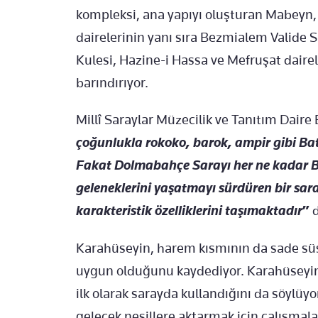
kompleksi, ana yapıyı oluşturan Mabeyn
dairelerinin yanı sıra Bezmialem Valide S
Kulesi, Hazine-i Hassa ve Mefruşat dairel
barındırıyor.
Millî Saraylar Müzecilik ve Tanıtım Daire
çoğunlukla rokoko, barok, ampir gibi Batı
Fakat Dolmabahçe Sarayı her ne kadar Bat
geleneklerini yaşatmayı sürdüren bir sar
karakteristik özelliklerini taşımaktadır
”
d
Karahüseyin, harem kısmının da sade süs
uygun olduğunu kaydediyor. Karahüseyin, 
ilk olarak sarayda kullandığını da söylüyo
gelecek nesillere aktarmak için çalışmal