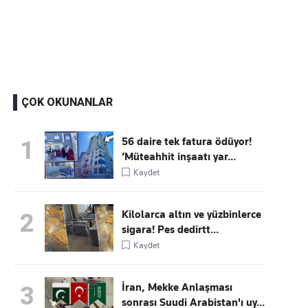
Kaçırmayın
Ücretsiz üye olun, gündemi şekillendiren gelişmeleri önce siz duyun
ÇOK OKUNANLAR
56 daire tek fatura ödüyor!
1
‘Müteahhit inşaatı yar...
Kaydet
Kilolarca altın ve yüzbinlerce
2
sigara! Pes dedirtt...
Kaydet
İran, Mekke Anlaşması
3
sonrası Suudi Arabistan'ı uy...