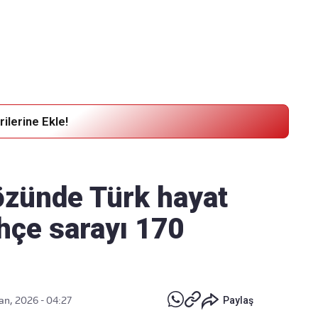
Haber Verin
Editör masamıza bilgi ve materyal göndermek için
tıklayın
ilerine Ekle!
 özünde Türk hayat
hçe sarayı 170
an, 2026 - 04:27
Paylaş