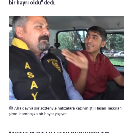
bir hayrı oldu"
dedi.
Aha dayıya sor sözleriyle hafızalara kazınmıştı! Hasan Taşkıran
şimdi bambaşka bir hayat yaşıyor