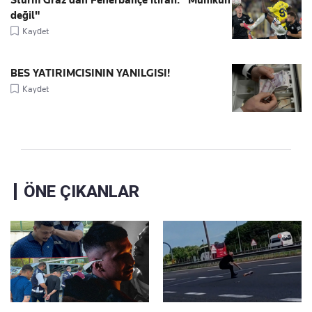
Sturm Graz'dan Fenerbahçe itirafı: "Mümkün
değil"
Kaydet
BES YATIRIMCISININ YANILGISI!
Kaydet
ÖNE ÇIKANLAR