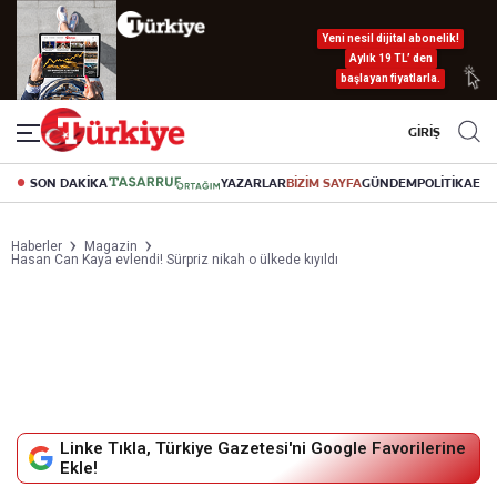
Yeni nesil dijital abonelik!
Aylık 19 TL’ den
başlayan fiyatlarla.
GİRİŞ
SON DAKİKA
YAZARLAR
BİZİM SAYFA
GÜNDEM
POLİTİKA
EK
Haberler
Magazin
Hasan Can Kaya evlendi! Sürpriz nikah o ülkede kıyıldı
Linke Tıkla, Türkiye Gazetesi'ni Google Favorilerine
Ekle!