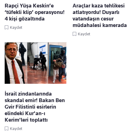
Rapçi Yüşa Keskin’e
Araçlar kaza tehlikesi
‘tüfekli klip’ operasyonu!
atlatıyordu! Duyarlı
4 kişi gözaltında
vatandaşın cesur
müdahalesi kamerada
Kaydet
Kaydet
İsrail zindanlarında
skandal emir! Bakan Ben
Gvir Filistinli esirlerin
elindeki Kur'an-ı
Kerim'leri toplattı
Kaydet