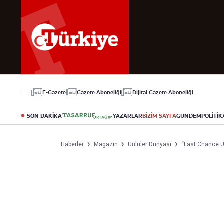
Gündem
Ekonomi
Spor
Politika
Borsa
Futbol
Eğitim
Altın
Puan Durumu
Döviz
Fikstür
Hisse Senedi
Şampiyonlar Ligi
Kripto Para
Avrupa Ligi
Emlak
Basketbol
E-Gazete
Gazete Aboneliği
Dijital Gazete Aboneliği
T-Otomobil
Turizm
SON DAKİKA
YAZARLAR
BİZİM SAYFA
GÜNDEM
POLİTİK
Yazarlar
Diğer Kategoriler
Kurumsal
Haberler
Magazin
Ünlüler Dünyası
“Last Chance U
Bugünün Yazarları
Magazin
Hakkımızda
Tüm Yazarlar
Teknoloji
İletişim
Resmî Ilanlar
Künye
Haberler
Gazete Aboneliği
Foto Haber
Danışma Telefonla
Video Galeri
Yasal
Reklam Ver