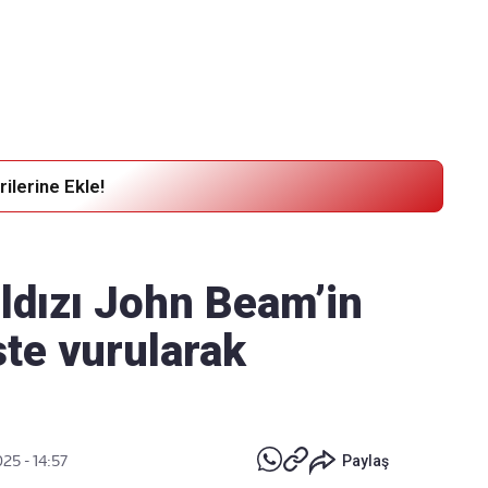
Haber Verin
Editör masamıza bilgi ve materyal göndermek için
tıklayın
ilerine Ekle!
ldızı John Beam’in
te vurularak
25 - 14:57
Paylaş