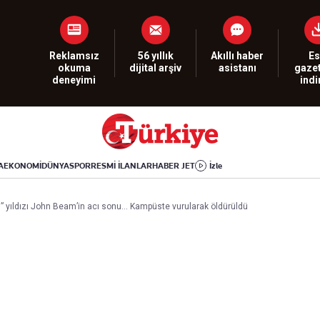
Dünya
Yaşam
Kültür-Sanat
Orta Doğu
Sağlık
Sinema
Avrupa
Hava Durumu
Arkeoloji
Reklamsız
56 yıllık
Akıllı haber
Es
okuma
dijital arşiv
asistanı
gazet
Amerika
Yemek
Kitap
deneyimi
ind
Afrika
Seyahat
Tarih
İsrail-Gazze
Aktüel
A
EKONOMİ
DÜNYA
SPOR
RESMİ İLANLAR
HABER JET
İzle
Uygulamalar
” yıldızı John Beam’in acı sonu… Kampüste vurularak öldürüldü
rı