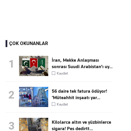
Kaçırmayın
Ücretsiz üye olun, gündemi şekillendiren gelişmeleri önce siz duyun
ÇOK OKUNANLAR
İran, Mekke Anlaşması
1
sonrası Suudi Arabistan'ı uy...
Kaydet
56 daire tek fatura ödüyor!
2
‘Müteahhit inşaatı yar...
Kaydet
Kilolarca altın ve yüzbinlerce
3
sigara! Pes dedirtt...