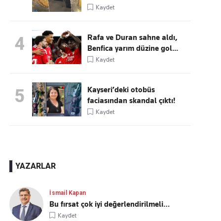
Kaydet
Rafa ve Duran sahne aldı,
4
Benfica yarım düzine gol...
Kaydet
Kayseri’deki otobüs
5
faciasından skandal çıktı!
Kaydet
YAZARLAR
İsmail Kapan
Bu fırsat çok iyi değerlendirilmeli…
Kaydet