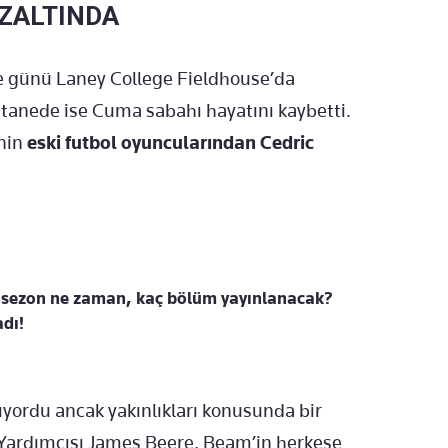
ÖZALTINDA
 günü Laney College Fieldhouse’da
hastanede ise Cuma sabahı hayatını kaybetti.
’nin
eski futbol oyuncularından Cedric
. sezon ne zaman, kaç bölüm yayınlanacak?
adı!
nıyordu ancak yakınlıkları konusunda bir
 Yardımcısı James Beere, Beam’in herkese