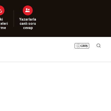
Bizim Sayfa
Namaz Vakitleri
Sesli Yayınlar
ki
Yazarlarla
eleri
canlı soru
irme
cevap
GİRİŞ