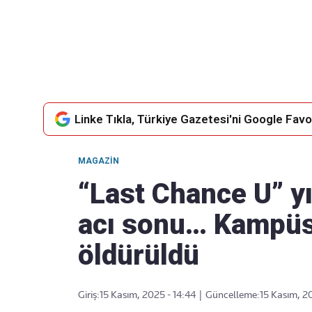
Takip Edin
Favori mecralarınızda haber akışımıza ulaşın
Linke Tıkla, Türkiye Gazetesi'ni Google Favor
MAGAZIN
“Last Chance U” yı
acı sonu… Kampüs
öldürüldü
Giriş:
15 Kasım, 2025 - 14:44
|
Güncelleme:
15 Kasım, 20