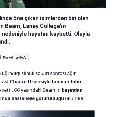
inde öne çıkan isimlerden biri olan
hn Beam, Laney College’ın
 nedeniyle hayatını kaybetti. Olayla
ındı.
a-
|
+A
Kaydet
radığı silahlı saldırı sonrası ağır
 Last Chance U serisiyle tanınan John
aybetti. 66 yaşındaki Beam’in
başından
urumda hastaneye götürüldüğü
bildirildi.