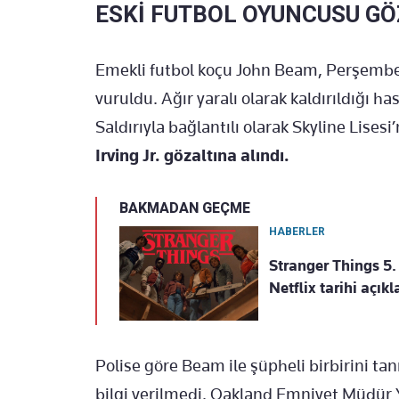
ESKİ FUTBOL OYUNCUSU G
Emekli futbol koçu John Beam, Perşembe
vuruldu. Ağır yaralı olarak kaldırıldığı 
Saldırıyla bağlantılı olarak Skyline Lisesi
Irving Jr. gözaltına alındı.
BAKMADAN GEÇME
HABERLER
Stranger Things 5
Netflix tarihi açıkl
Polise göre Beam ile şüpheli birbirini ta
bilgi verilmedi. Oakland Emniyet Müdür