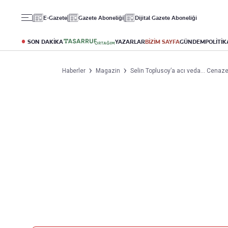
Gündem
Ekonomi
Spor
E-Gazete
Gazete Aboneliği
Dijital Gazete Aboneliği
Politika
Borsa
Futbol
Eğitim
Altın
Puan Durumu
SON DAKİKA
YAZARLAR
BİZİM SAYFA
GÜNDEM
POLİTİK
Döviz
Fikstür
Hisse Senedi
Şampiyonlar Ligi
Haberler
Magazin
Selin Toplusoy’a acı veda… Cenazed
Kripto Para
Avrupa Ligi
Emlak
Basketbol
T-Otomobil
Turizm
Yazarlar
Diğer Kategoriler
Kurumsal
Bugünün Yazarları
Magazin
Hakkımızda
Tüm Yazarlar
Teknoloji
İletişim
Resmî Ilanlar
Künye
Haberler
Gazete Aboneliği
Foto Haber
Danışma Telefonları
Video Galeri
Yasal
Reklam Ver