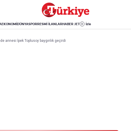
Dünya
Yaşam
Kültür-Sanat
Orta Doğu
Sağlık
Sinema
Avrupa
Hava Durumu
Arkeoloji
A
EKONOMİ
DÜNYA
SPOR
RESMİ İLANLAR
HABER JET
İzle
Amerika
Yemek
Kitap
Afrika
Seyahat
Tarih
e annesi İpek Toplusoy baygınlık geçirdi
İsrail-Gazze
Aktüel
Uygulamalar