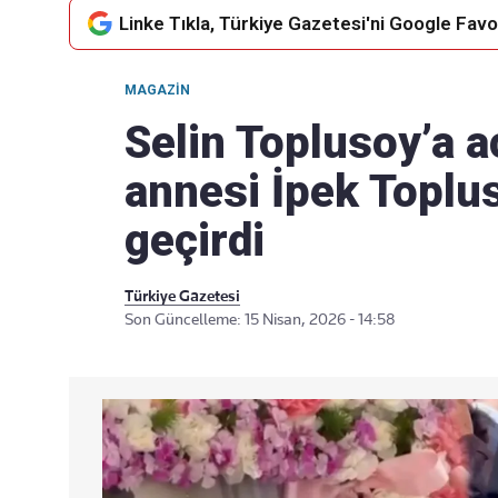
Linke Tıkla, Türkiye Gazetesi'ni Google Favor
MAGAZIN
Takip Edin
Favori mecralarınızda haber
Selin Toplusoy’a 
akışımıza ulaşın
annesi İpek Toplu
geçirdi
Türkiye Gazetesi
Son Güncelleme: 15 Nisan, 2026 - 14:58