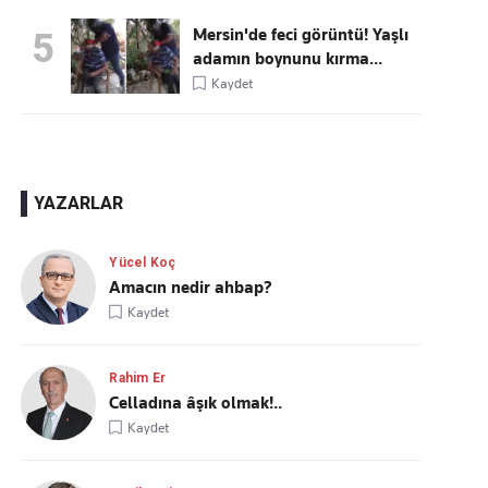
Mersin'de feci görüntü! Yaşlı
5
adamın boynunu kırma...
Kaydet
YAZARLAR
Yücel Koç
Amacın nedir ahbap?
Kaydet
Rahim Er
Celladına âşık olmak!..
Kaydet