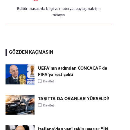
Editör masasıyla bilgi ve materyal paylaşmak için
tıklayın
GÖZDEN KAÇMASIN
UEFA'nın ardından CONCACAF da
FIFA'ya rest çekti
Kaydet
TAŞITTA DA ORANLAR YÜKSELDİ!
Kaydet
Italiano'dan yeni rakip uyarısı: "İki