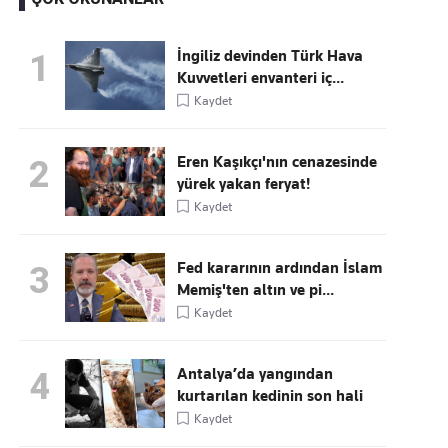
İngiliz devinden Türk Hava
1
Kuvvetleri envanteri iç...
Kaçırmayın
Kaydet
Ücretsiz üye olun, gündemi
şekillendiren gelişmeleri önce siz duyun
Eren Kaşıkçı'nın cenazesinde
2
yürek yakan feryat!
Kaydet
Fed kararının ardından İslam
3
Memiş'ten altın ve pi...
Kaydet
Antalya’da yangından
4
kurtarılan kedinin son hali
Kaydet