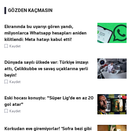
GÖZDEN KAÇMASIN
Ekranında bu uyarıyı gören yandı,
milyonlarca Whatsapp hesapları aniden
kilitlendi: Meta hatayı kabul etti!
Kaydet
Dünyada sayılı ülkede var: Türkiye imzayı
attı, Çelikkubbe ve savaş uçaklarına yerli
beyin!
Kaydet
Eski hocası konuştu: "Süper Lig'de en az 20
gol atar"
Kaydet
Korkudan eve giremiyorlar! ‘Sofra bezi gibi