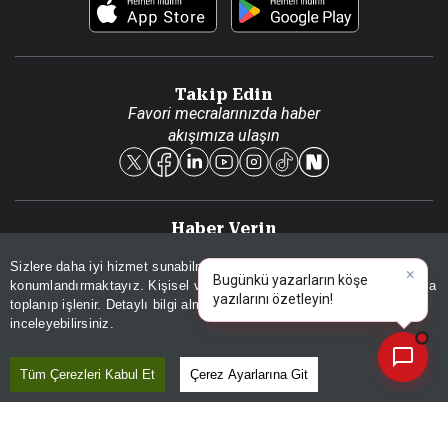
Foto Haber
Künye
Video Galeri
Gazete Aboneliği
Danışma Telefonları
Takip Edin
Favori mecralarınızda haber
Yasal
akışımıza ulaşın
Reklam Ver
Haber Verin
Editör masamıza bilgi ve materyal
Sizlere daha iyi hizmet sunabilmek adına sitemizde
çerez
göndermek için
tıklayın
×
Bugünkü yazarların köşe
konumlandırmaktayız. Kişisel verileriniz, KVKK ve GDPR kapsamında
yazılarını özetleyin!
|
toplanıp işlenir. Detaylı bilgi almak için
Aydınlatma Metnimizi
📰
Son 30 güne ait haberleri, spor gelişmelerini veya yazar yazılarını sorgulayabilirsiniz.
inceleyebilirsiniz.
Kaçırmayın
Tüm Çerezleri Kabul Et
Çerez Ayarlarına Git
Ücretsiz üye olun, gündemi
şekillendiren gelişmeleri önce siz duyun