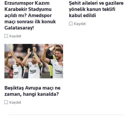
Erzurumspor Kazım
Şehit aileleri ve gazilere
Karabekir Stadyumu
yönelik kanun teklifi
açıldı mı? Amedspor
kabul edildi
maçı sonrası ilk konuk
Kaydet
Galatasaray!
Kaydet
Beşiktaş Avrupa maçı ne
zaman, hangi kanalda?
Kaydet