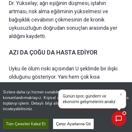
Dr. Yükselay; ağrı eşiğinin düşmesi, iştahın
artması, risk alma eğiliminin yükselmesi ve
bağışıklık cevabının çökmesinin de kronik
uykusuzluğun doğrudan sonuçları arasında yer
aldığını kaydetti.
AZI DA ÇOĞU DA HASTA EDİYOR
Uyku ile ölüm riski açısından U şeklinde bir ilişki
olduğunu gösteriyor. Yani hem çok kısa
(özellikle ≤4 saat)
hem de çok uzun
(≥10 saat)
×
Günün spor, gündem ve
Sizlere daha iyi hizmet sunabilmek adına sitemizde
çerez
uyku daha yüksek sağlık riskiyle ilişkilidir. En
ekonomi gelişmelerini analiz
konumlandırmaktayız. Kişisel verileriniz, KVKK ve GDPR kapsamında
düşük risk ise çoğu erişkin için yaklaşık 7 saatlik
edin!
|
toplanıp işlenir. Detaylı bilgi almak için
Aydınlatma Metnimizi
📰
Son 30 güne ait haberleri, spor gelişmelerini veya yazar yazılarını sorgulayabilirsiniz.
düzenli gece uykusunda görülmektedir.
inceleyebilirsiniz.
Tüm Çerezleri Kabul Et
Çerez Ayarlarına Git
UYKU BORCU HAFTA SONU KAPANMIYOR