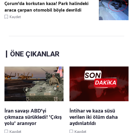
Çorum'da korkutan kaza! Park halindeki
araca çarpan otomobil böyle devrildi
Kaydet
ÖNE ÇIKANLAR
İran savaşı ABD’yi
İntihar ve kaza süsü
çıkmaza sürükledi! 'Çıkış
verilen iki ölüm daha
yolu' aranıyor
aydınlatıldı
Kaydet
Kaydet