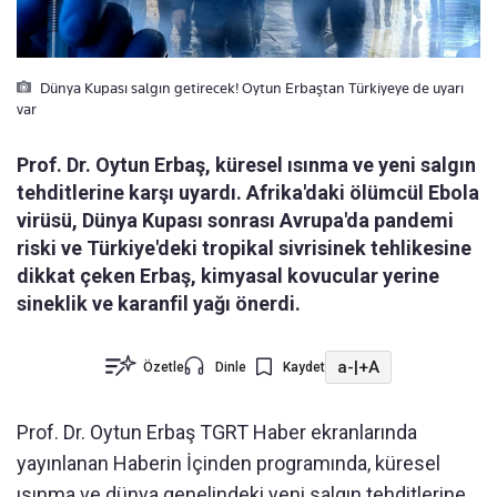
Dünya Kupası salgın getirecek! Oytun Erbaştan Türkiyeye de uyarı
var
Prof. Dr. Oytun Erbaş, küresel ısınma ve yeni salgın
tehditlerine karşı uyardı. Afrika'daki ölümcül Ebola
virüsü, Dünya Kupası sonrası Avrupa'da pandemi
riski ve Türkiye'deki tropikal sivrisinek tehlikesine
dikkat çeken Erbaş, kimyasal kovucular yerine
sineklik ve karanfil yağı önerdi.
a-
|
+A
Özetle
Dinle
Kaydet
Prof. Dr. Oytun Erbaş TGRT Haber ekranlarında
yayınlanan Haberin İçinden programında, küresel
ısınma ve dünya genelindeki yeni salgın tehditlerine