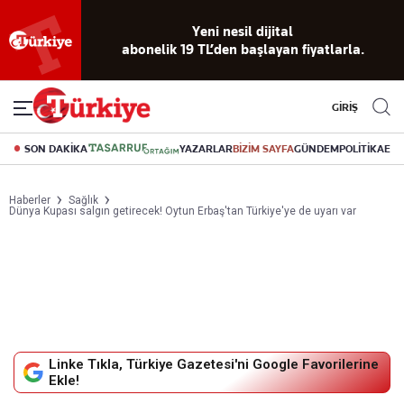
Yeni nesil dijital
abonelik 19 TL’den başlayan fiyatlarla.
GİRİŞ
SON DAKİKA
YAZARLAR
BİZİM SAYFA
GÜNDEM
POLİTİKA
EK
Haberler
Sağlık
Dünya Kupası salgın getirecek! Oytun Erbaş'tan Türkiye'ye de uyarı var
Linke Tıkla, Türkiye Gazetesi'ni Google Favorilerine
Ekle!