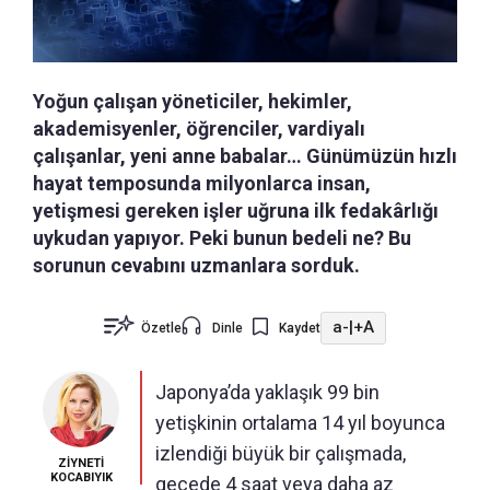
Yoğun çalışan yöneticiler, hekimler,
akademisyenler, öğrenciler, vardiyalı
çalışanlar, yeni anne babalar… Günümüzün hızlı
hayat temposunda milyonlarca insan,
yetişmesi gereken işler uğruna ilk fedakârlığı
uykudan yapıyor. Peki bunun bedeli ne? Bu
sorunun cevabını uzmanlara sorduk.
a-
|
+A
Özetle
Dinle
Kaydet
Japonya’da yaklaşık 99 bin
yetişkinin ortalama 14 yıl boyunca
izlendiği büyük bir çalışmada,
ZİYNETİ
KOCABIYIK
gecede 4 saat veya daha az