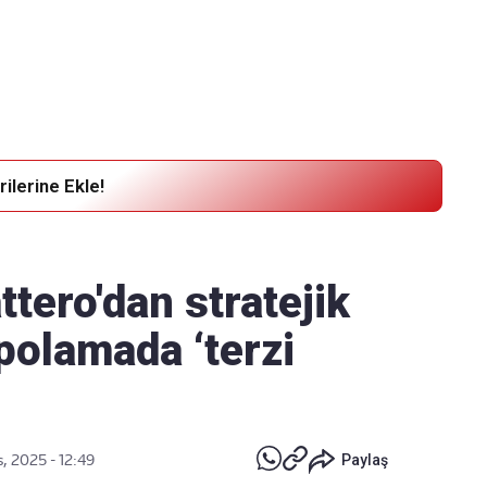
Haber Verin
Editör masamıza bilgi ve materyal
göndermek için
tıklayın
ilerine Ekle!
tero'dan stratejik
depolamada ‘terzi
, 2025 - 12:49
Paylaş