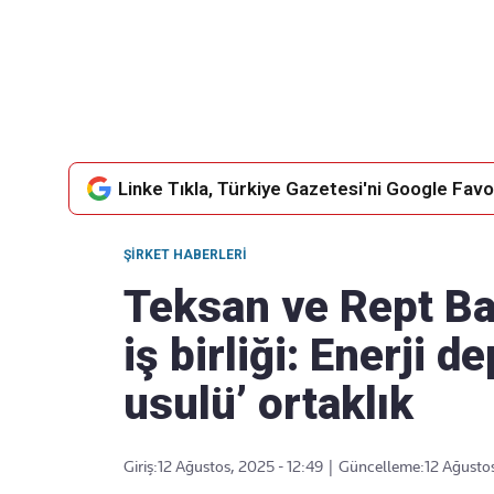
Takip Edin
Favori mecralarınızda haber
akışımıza ulaşın
Linke Tıkla, Türkiye Gazetesi'ni Google Favor
ŞIRKET HABERLERI
Teksan ve Rept Bat
iş birliği: Enerji 
usulü’ ortaklık
Giriş:
12 Ağustos, 2025 - 12:49
|
Güncelleme:
12 Ağustos