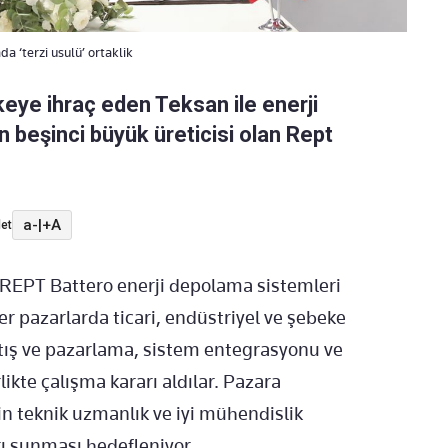
a ‘terzi usulü’ ortaklik
keye ihraç eden Teksan ile enerji
 beşinci büyük üreticisi olan Rept
a-
|
+A
et
EPT Battero enerji depolama sistemleri
r pazarlarda ticari, endüstriyel ve şebeke
tış ve pazarlama, sistem entegrasyonu ve
likte çalışma kararı aldılar. Pazara
in teknik uzmanlık ve iyi mühendislik
ı sunması hedefleniyor.