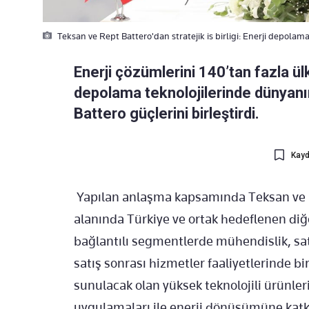
Teksan ve Rept Battero'dan stratejik is birligi: Enerji depolamad
Enerji çözümlerini 140’tan fazla ül
depolama teknolojilerinde dünyanın
Battero güçlerini birleştirdi.
Kayd
Yapılan anlaşma kapsamında Teksan ve R
alanında Türkiye ve ortak hedeflenen diğe
bağlantılı segmentlerde mühendislik, sa
satış sonrası hizmetler faaliyetlerinde bir
sunulacak olan yüksek teknolojili ürünler
uygulamaları ile enerji dönüşümüne katk