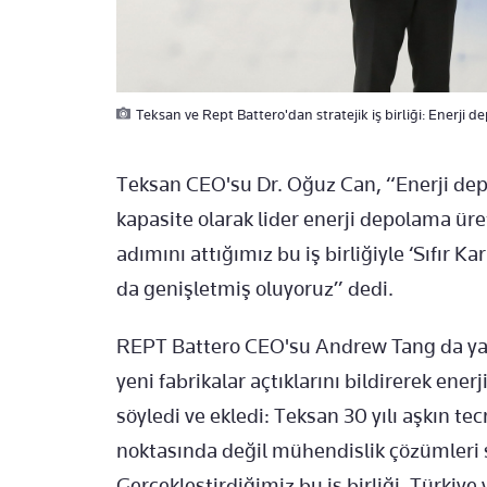
Teksan ve Rept Battero'dan stratejik iş birliği: Enerji d
Teksan CEO'su Dr. Oğuz Can, “Enerji dep
kapasite olarak lider enerji depolama üret
adımını attığımız bu iş birliğiyle ‘Sıfır 
da genişletmiş oluyoruz” dedi.
REPT Battero CEO'su Andrew Tang da y
yeni fabrikalar açtıklarını bildirerek ene
söyledi ve ekledi: Teksan 30 yılı aşkın t
noktasında değil mühendislik çözümleri 
Gerçekleştirdiğimiz bu iş birliği, Türk