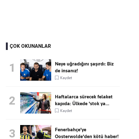
Kaçırmayın
Ücretsiz üye olun, gündemi
şekillendiren gelişmeleri önce siz duyun
ÇOK OKUNANLAR
Neye uğradığını şaşırdı: Biz
1
de insanız!
Kaydet
Haftalarca sürecek felaket
2
kapıda: Ülkede 'stok ya...
Kaydet
Fenerbahçe'ye
3
Oosterwolde'den kötü haber!