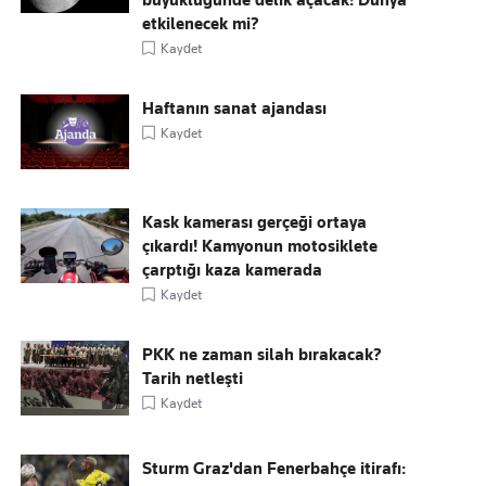
büyüklüğünde delik açacak! Dünya
etkilenecek mi?
Kaydet
Haftanın sanat ajandası
Kaydet
Kask kamerası gerçeği ortaya
çıkardı! Kamyonun motosiklete
çarptığı kaza kamerada
Kaydet
PKK ne zaman silah bırakacak?
Tarih netleşti
Kaydet
Sturm Graz'dan Fenerbahçe itirafı: