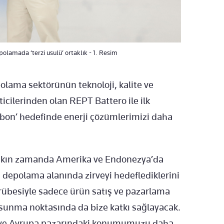
epolamada ‘terzi usulü’ ortaklık - 1. Resim
olama sektörünün teknoloji, kalite ve
icilerinden olan REPT Battero ile ilk
Karbon’ hedefinde enerji çözümlerimizi daha
akın zamanda Amerika ve Endonezya’da
rji depolama alanında zirveyi hedeflediklerini
ecrübesiyle sadece ürün satış ve pazarlama
sunma noktasında da bize katkı sağlayacak.
iye ve Avrupa pazarındaki konumumuzu daha