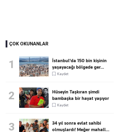
Kaçırmayın
Ücretsiz üye olun, gündemi
şekillendiren gelişmeleri önce siz duyun
ÇOK OKUNANLAR
İstanbul'da 150 bin kişinin
1
yaşayacağı bölgede ger...
Kaydet
Hüseyin Taşkıran şimdi
2
bambaşka bir hayat yaşıyor
Kaydet
34 yıl sonra evlat sahibi
3
olmuşlardı! Meğer mahall...