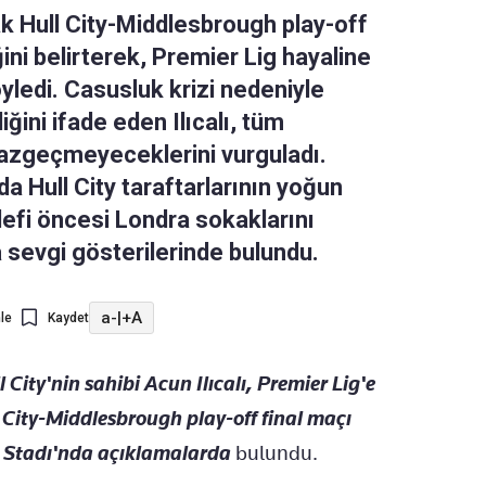
k Hull City-Middlesbrough play-off
ini belirterek, Premier Lig hayaline
öyledi. Casusluk krizi nedeniyle
ğini ifade eden Ilıcalı, tüm
azgeçmeyeceklerini vurguladı.
a Hull City taraftarlarının yoğun
edefi öncesi Londra sokaklarını
ya sevgi gösterilerinde bulundu.
a-
|
+A
le
Kaydet
 City'nin sahibi Acun Ilıcalı, Premier Lig'e
 City-Middlesbrough play-off final maçı
 Stadı'nda açıklamalarda
bulundu.