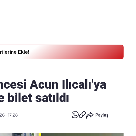
Haber Verin
Editör masamıza bilgi ve materyal
göndermek için
tıklayın
ilerine Ekle!
ncesi Acun Ilıcalı'ya
 bilet satıldı
26 - 17:28
Paylaş