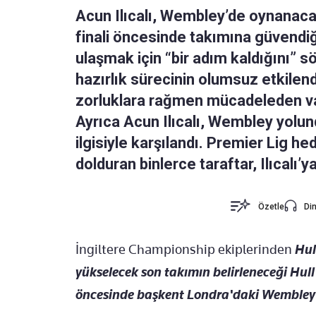
Acun Ilıcalı, Wembley’de oynanaca
finali öncesinde takımına güvendiğ
ulaşmak için “bir adım kaldığını” s
hazırlık sürecinin olumsuz etkilendi
zorluklara rağmen mücadeleden v
Ayrıca Acun Ilıcalı, Wembley yolund
ilgisiyle karşılandı. Premier Lig h
dolduran binlerce taraftar, Ilıcalı’
Özetle
Din
İngiltere Championship ekiplerinden
Hull
yükselecek son takımın belirleneceği Hull
öncesinde başkent Londra'daki Wembley