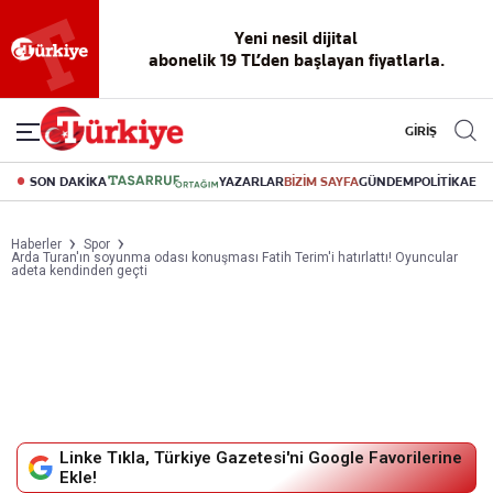
Yeni nesil dijital
abonelik 19 TL’den başlayan fiyatlarla.
GİRİŞ
SON DAKİKA
YAZARLAR
BİZİM SAYFA
GÜNDEM
POLİTİKA
EK
Haberler
Spor
Arda Turan'ın soyunma odası konuşması Fatih Terim'i hatırlattı! Oyuncular
adeta kendinden geçti
Linke Tıkla, Türkiye Gazetesi'ni Google Favorilerine
Ekle!