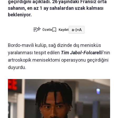
geçirdiğini açıkladı. 26 yaşındaki Fransız orta
sahanın, en az 1 ay sahalardan uzak kalması
bekleniyor.
a-
|
+A
Özetle
Kaydet
Bordo-mavili kulüp, sağ dizinde dış menisküs
yaralanması tespit edilen
Tim Jabol-Folcarelli
'nin
artroskopik menisektomi operasyonu geçirdiğini
duyurdu.