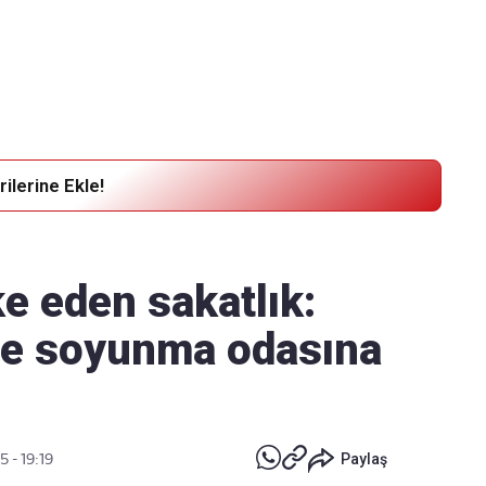
Haber Verin
Editör masamıza bilgi ve materyal
göndermek için
tıklayın
ilerine Ekle!
e eden sakatlık:
de soyunma odasına
 - 19:19
Paylaş