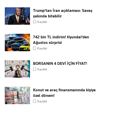
Trump'tan İran açıklaması: Savaş
yakında bitebilir
Kaydet
742 bin TL indirim! Hyundai'den
Ağustos sürprizi
Kaydet
BORSANIN 4 DEVİ İÇİN FİYAT!
Kaydet
Konut ve araç finansmanında kişiye
özel dönem!
Kaydet