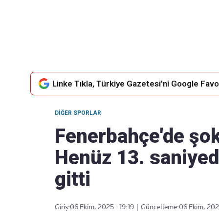
Takip Edin
Favori mecralarınızda haber
akışımıza ulaşın
Linke Tıkla, Türkiye Gazetesi'ni Google Favor
DIĞER SPORLAR
Fenerbahçe'de şok
Henüz 13. saniye
gitti
Giriş:
06 Ekim, 2025 - 19:19
|
Güncelleme:
06 Ekim, 2025