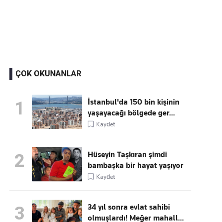
Kaçırmayın
Ücretsiz üye olun, gündemi
şekillendiren gelişmeleri önce siz duyun
ÇOK OKUNANLAR
İstanbul'da 150 bin kişinin
1
yaşayacağı bölgede ger...
Kaydet
Hüseyin Taşkıran şimdi
2
bambaşka bir hayat yaşıyor
Kaydet
34 yıl sonra evlat sahibi
3
olmuşlardı! Meğer mahall...