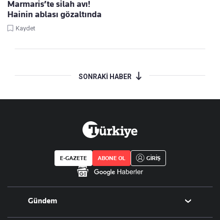
Marmaris’te silah avı!
Hainin ablası gözaltında
Kaydet
SONRAKİ HABER
E-GAZETE
ABONE OL
GİRİŞ
Gündem