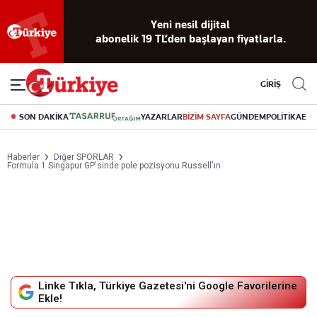
Yeni nesil dijital
abonelik 19 TL’den başlayan fiyatlarla.
GİRİŞ
SON DAKİKA
YAZARLAR
BİZİM SAYFA
GÜNDEM
POLİTİKA
EK
Haberler
Diğer SPORLAR
Formula 1 Singapur GP'sinde pole pozisyonu Russell'ın
Linke Tıkla, Türkiye Gazetesi'ni Google Favorilerine
Ekle!