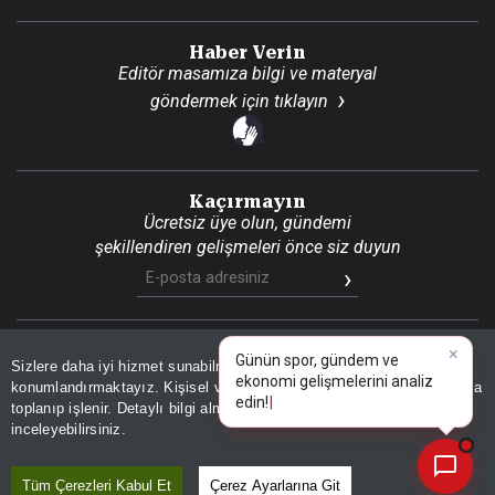
Haber Verin
Editör masamıza bilgi ve materyal
göndermek için
tıklayın
Kaçırmayın
Ücretsiz üye olun, gündemi
şekillendiren gelişmeleri önce siz duyun
×
Günün spor, gündem ve
Son Dakika
Site Haritası
RSS
KVKK Aydınlatma Metni
Sizlere daha iyi hizmet sunabilmek adına sitemizde
çerez
Gizlilik Politikası
Çerez Politikası
ekonomi gelişmelerini analiz
konumlandırmaktayız. Kişisel verileriniz, KVKK ve GDPR kapsamında
edin!
|
toplanıp işlenir. Detaylı bilgi almak için
Aydınlatma Metnimizi
📰
Son 30 güne ait haberleri, spor gelişmelerini veya yazar yazılarını sorgulayabilirsiniz.
© 2026 İhlas Medya Grubu. Tüm Hakları Saklıdır
inceleyebilirsiniz.
Tüm Çerezleri Kabul Et
Çerez Ayarlarına Git