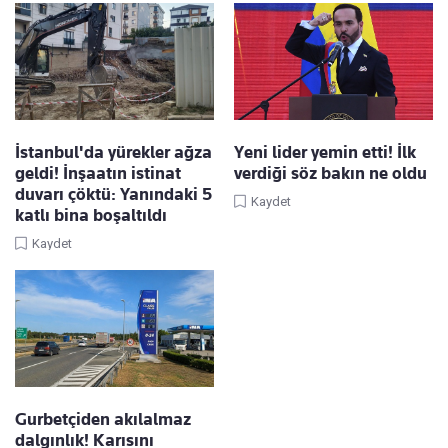
İstanbul'da yürekler ağza
Yeni lider yemin etti! İlk
geldi! İnşaatın istinat
verdiği söz bakın ne oldu
duvarı çöktü: Yanındaki 5
Kaydet
katlı bina boşaltıldı
Kaydet
Gurbetçiden akılalmaz
dalgınlık! Karısını