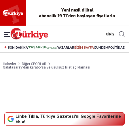
Yeni nesil dijital
abonelik 19 TL’den başlayan fiyatlarla.
GİRİŞ
SON DAKİKA
YAZARLAR
BİZİM SAYFA
GÜNDEM
POLİTİKA
EK
Haberler
Diğer SPORLAR
Galatasaray'dan karaborsa ve usulsüz bilet açıklaması
Linke Tıkla, Türkiye Gazetesi'ni Google Favorilerine
Ekle!