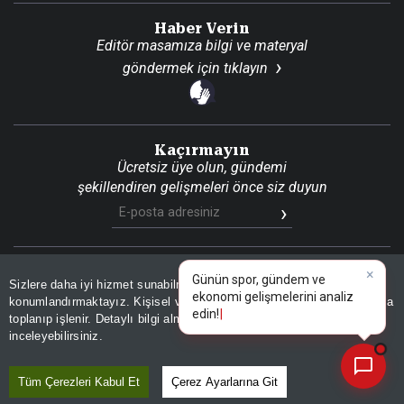
Haber Verin
Editör masamıza bilgi ve materyal
göndermek için
tıklayın
Kaçırmayın
Ücretsiz üye olun, gündemi
şekillendiren gelişmeleri önce siz duyun
×
Günün spor, gündem ve
Son Dakika
Site Haritası
RSS
KVKK Aydınlatma Metni
Sizlere daha iyi hizmet sunabilmek adına sitemizde
çerez
Gizlilik Politikası
Çerez Politikası
ekonomi gelişmelerini analiz
konumlandırmaktayız. Kişisel verileriniz, KVKK ve GDPR kapsamında
edin!
|
toplanıp işlenir. Detaylı bilgi almak için
Aydınlatma Metnimizi
📰
Son 30 güne ait haberleri, spor gelişmelerini veya yazar yazılarını sorgulayabilirsiniz.
© 2026 İhlas Medya Grubu. Tüm Hakları Saklıdır
inceleyebilirsiniz.
Tüm Çerezleri Kabul Et
Çerez Ayarlarına Git