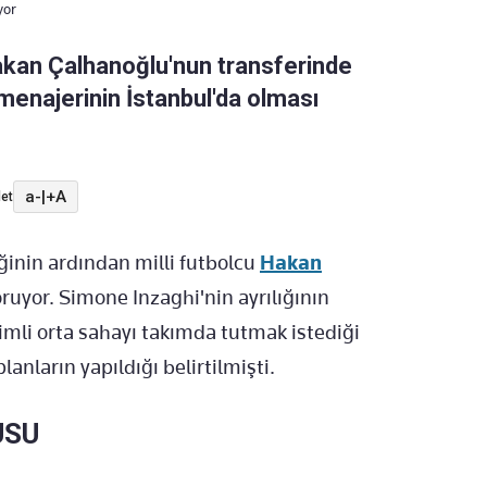
yor
Hakan Çalhanoğlu'nun transferinde
n menajerinin İstanbul'da olması
a-
|
+A
et
iğinin ardından milli futbolcu
Hakan
oruyor. Simone Inzaghi'nin ayrılığının
imli orta sahayı takımda tutmak istediği
planların yapıldığı belirtilmişti.
USU