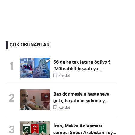
Kaçırmayın
Ücretsiz üye olun, gündemi şekillendiren gelişmeleri önce siz duyun
ÇOK OKUNANLAR
56 daire tek fatura ödüyor!
1
‘Müteahhit inşaatı yar...
Kaydet
Baş dönmesiyle hastaneye
2
gitti, hayatının şokunu y...
Kaydet
İran, Mekke Anlaşması
3
sonrası Suudi Arabistan'ı uy...