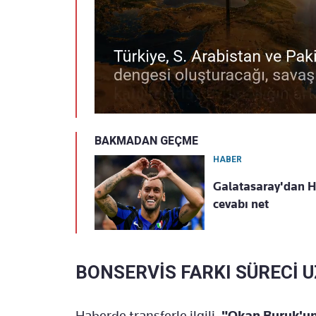
BAKMADAN GEÇME
HABER
Galatasaray'dan Ha
cevabı net
BONSERVİS FARKI SÜRECİ 
Haberde transferle ilgili,
"Okan Buruk'un 