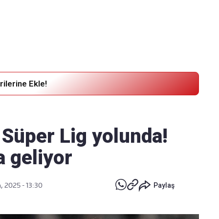
Haber Verin
Editör masamıza bilgi ve materyal göndermek için
tıklayın
ilerine Ekle!
Süper Lig yolunda!
a geliyor
, 2025 - 13:30
Paylaş