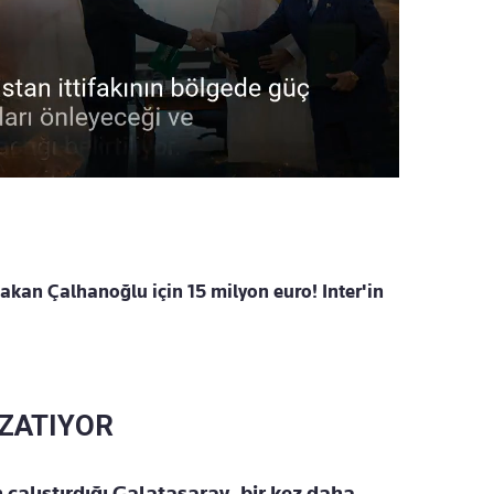
kan Çalhanoğlu için 15 milyon euro! Inter'in
UZATIYOR
çalıştırdığı Galatasaray, bir kez daha