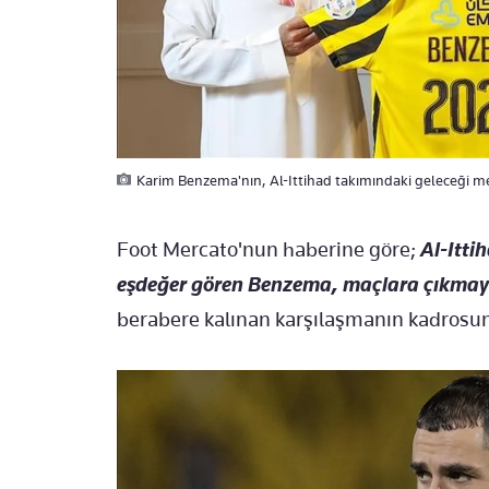
Karim Benzema'nın, Al-Ittihad takımındaki geleceği me
Foot Mercato'nun haberine göre;
Al-Itti
eşdeğer gören Benzema, maçlara çıkmayı
berabere kalınan karşılaşmanın kadrosun