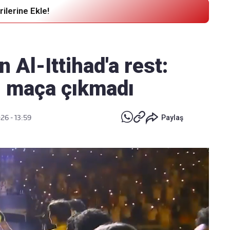
ilerine Ekle!
Haber Verin
Editör masamıza bilgi ve materyal
Al-Ittihad'a rest:
göndermek için
tıklayın
i, maça çıkmadı
26 - 13:59
Paylaş