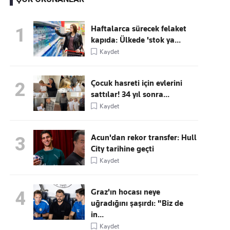
Haftalarca sürecek felaket
1
kapıda: Ülkede 'stok ya...
Kaçırmayın
Kaydet
Ücretsiz üye olun, gündemi
şekillendiren gelişmeleri önce siz duyun
Çocuk hasreti için evlerini
2
sattılar! 34 yıl sonra...
Kaydet
Acun'dan rekor transfer: Hull
3
City tarihine geçti
Kaydet
Graz'ın hocası neye
4
uğradığını şaşırdı: "Biz de
in...
Kaydet