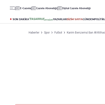
Gündem
Ekonomi
Spor
E-Gazete
Gazete Aboneliği
Dijital Gazete Aboneliği
Politika
Borsa
Futbol
Eğitim
Altın
Puan Durumu
SON DAKİKA
YAZARLAR
BİZİM SAYFA
GÜNDEM
POLİTİK
Döviz
Fikstür
Hisse Senedi
Şampiyonlar Ligi
Haberler
Spor
Futbol
Karim Benzema'dan Al-Ittihad'
Kripto Para
Avrupa Ligi
Emlak
Basketbol
T-Otomobil
Turizm
Yazarlar
Diğer Kategoriler
Kurumsal
Bugünün Yazarları
Magazin
Hakkımızda
Tüm Yazarlar
Teknoloji
İletişim
Resmî Ilanlar
Künye
Haberler
Gazete Aboneliği
Foto Haber
Danışma Telefonları
Video Galeri
Yasal
Reklam Ver