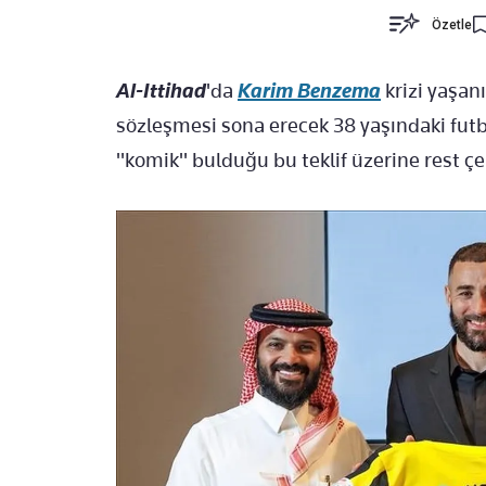
Özetle
Al-Ittihad
'da
Karim Benzema
krizi yaşan
sözleşmesi sona erecek 38 yaşındaki futbo
"komik" bulduğu bu teklif üzerine rest çe