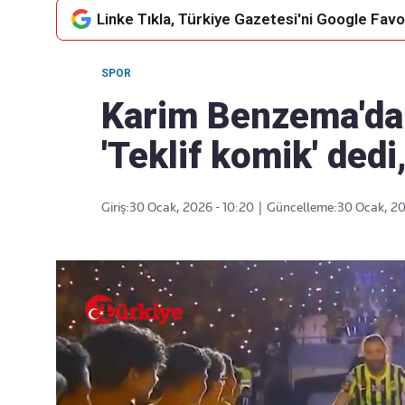
Linke Tıkla, Türkiye Gazetesi'ni Google Favor
SPOR
Takip Edin
Favori mecralarınızda haber
Karim Benzema'dan 
akışımıza ulaşın
'Teklif komik' ded
Giriş:
30 Ocak, 2026 - 10:20
|
Güncelleme:
30 Ocak, 20