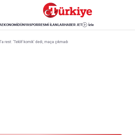
Dünya
Yaşam
Kültür-Sanat
Orta Doğu
Sağlık
Sinema
Avrupa
Hava Durumu
Arkeoloji
A
EKONOMİ
DÜNYA
SPOR
RESMİ İLANLAR
HABER JET
İzle
Amerika
Yemek
Kitap
Afrika
Seyahat
Tarih
a rest: 'Teklif komik' dedi, maça çıkmadı
İsrail-Gazze
Aktüel
Uygulamalar