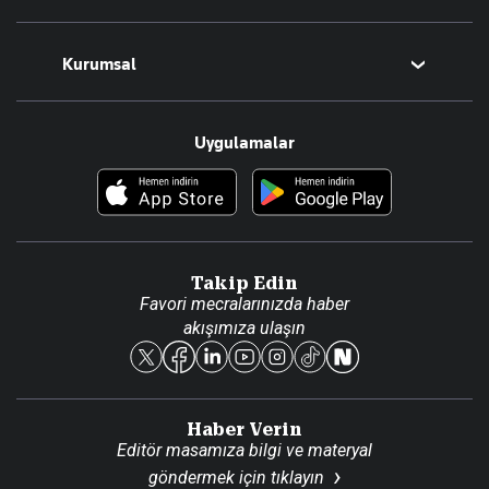
Magazin
Kurumsal
Teknoloji
Resmî Ilanlar
Hakkımızda
Uygulamalar
Haberler
İletişim
Foto Haber
Künye
Video Galeri
Gazete Aboneliği
Danışma Telefonları
Takip Edin
Favori mecralarınızda haber
Yasal
akışımıza ulaşın
Reklam Ver
Haber Verin
Editör masamıza bilgi ve materyal
göndermek için
tıklayın