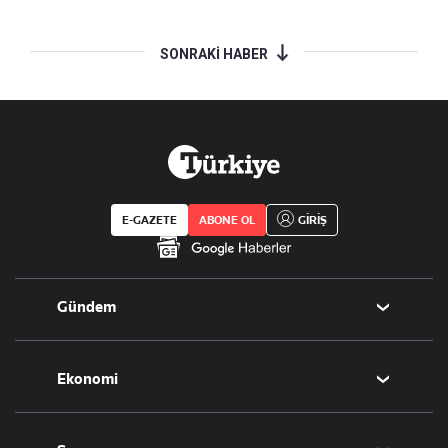
SONRAKİ HABER
E-GAZETE
ABONE OL
GİRİŞ
Gündem
Politika
Ekonomi
Eğitim
Borsa