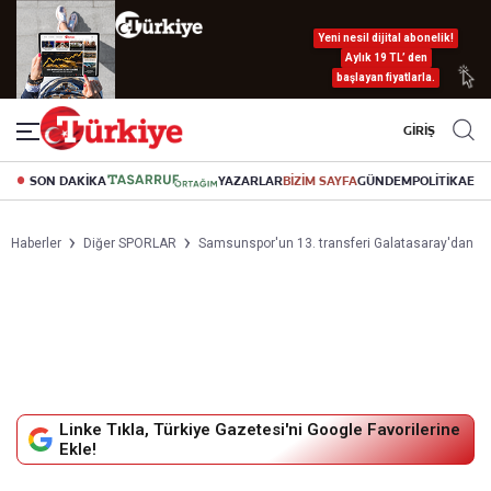
Yeni nesil dijital abonelik!
Aylık 19 TL’ den
başlayan fiyatlarla.
GİRİŞ
SON DAKİKA
YAZARLAR
BİZİM SAYFA
GÜNDEM
POLİTİKA
EK
Haberler
Diğer SPORLAR
Samsunspor'un 13. transferi Galatasaray'dan
Linke Tıkla, Türkiye Gazetesi'ni Google Favorilerine
Ekle!