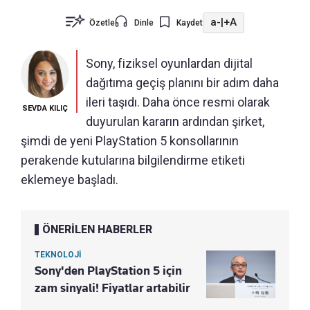
a-
|
+A
Özetle
Dinle
Kaydet
Sony, fiziksel oyunlardan dijital
dağıtıma geçiş planını bir adım daha
ileri taşıdı. Daha önce resmi olarak
SEVDA KILIÇ
duyurulan kararın ardından şirket,
şimdi de yeni PlayStation 5 konsollarının
perakende kutularına bilgilendirme etiketi
eklemeye başladı.
ÖNERİLEN HABERLER
TEKNOLOJİ
Sony'den PlayStation 5 için
zam sinyali! Fiyatlar artabilir