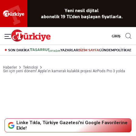
Yeni nesil dijital
abonelik 19 TL’den başlayan fiyatlarla.
GİRİŞ
SON DAKİKA
YAZARLAR
BİZİM SAYFA
GÜNDEM
POLİTİKA
EK
Haberler
Teknoloji
Siri için yeni dönem! Apple'ın kameralı kulaklık projesi AirPods Pro 3 yolda
Linke Tıkla, Türkiye Gazetesi'ni Google Favorilerine
Ekle!