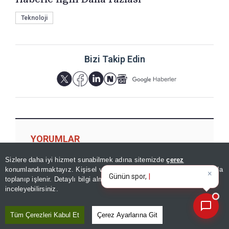
Teknoloji
Bizi Takip Edin
YORUMLAR
Sizlere daha iyi hizmet sunabilmek adına sitemizde
çerez
×
Günün spor, gündem ve
konumlandırmaktayız. Kişisel verileriniz, KVKK ve GDPR kapsamında
ekonomi gelişmelerini analiz
toplanıp işlenir. Detaylı bilgi almak için
Aydınlatma Metnimizi
📰
Son 30 güne ait haberleri, spor gelişmelerini veya yazar yazılarını sorgulayabilirsiniz.
Yorum için giriş yapın
inceleyebilirsiniz.
Tüm Çerezleri Kabul Et
Çerez Ayarlarına Git