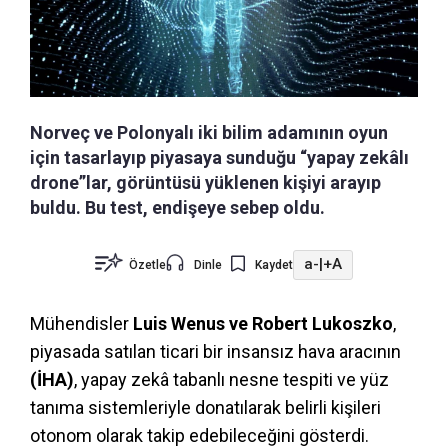
Norveç ve Polonyalı iki bilim adamının oyun
için tasarlayıp piyasaya sunduğu “yapay zekâlı
drone”lar, görüntüsü yüklenen kişiyi arayıp
buldu. Bu test, endişeye sebep oldu.
a-
|
+A
Özetle
Dinle
Kaydet
Mühendisler
Luis Wenus ve Robert Lukoszko
,
piyasada satılan ticari bir insansız hava aracının
(İHA)
, yapay zekâ tabanlı nesne tespiti ve yüz
tanıma sistemleriyle donatılarak belirli kişileri
otonom olarak takip edebileceğini gösterdi.