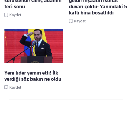
sürüklendi! Genç adamın
geldi! İnşaatın istinat
feci sonu
duvarı çöktü: Yanındaki 5
katlı bina boşaltıldı
Kaydet
Kaydet
Yeni lider yemin etti! İlk
verdiği söz bakın ne oldu
Kaydet