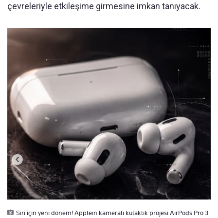
çevreleriyle etkileşime girmesine imkan tanıyacak.
Siri için yeni dönem! Appleın kameralı kulaklık projesi AirPods Pro 3