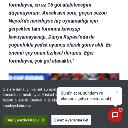
formdaysa, en az 15 gol atabileceğini
düşünüyorum. Ancak asıl soru, geçen sezon
Napoli'de neredeyse hiç oynamadığı için
gerçekten tam formuna kavuşup
kavuşamayacağı. Dünya Kupası'nda da
çoğunlukla yedek oyuncu olarak görev aldı. En
önemli şey onun fiziksel durumu. Eğer
formdaysa, çok gol atacaktır.
”
×
Günün spor, gündem ve
Sizlere daha iyi hizmet sunabilmek adına sitemizde
çerez
ekonomi gelişmelerini analiz
konumlandırmaktayız. Kişisel verileriniz, KVKK ve GDPR kapsamında
edin!
toplanıp işlenir. Detaylı bilgi almak için
Aydınlatma Metnimizi
📰
Son 30 güne ait haberleri, spor gelişmelerini veya yazar yazılarını sorgulayabilirsiniz.
inceleyebilirsiniz.
Tüm Çerezleri Kabul Et
Çerez Ayarlarına Git