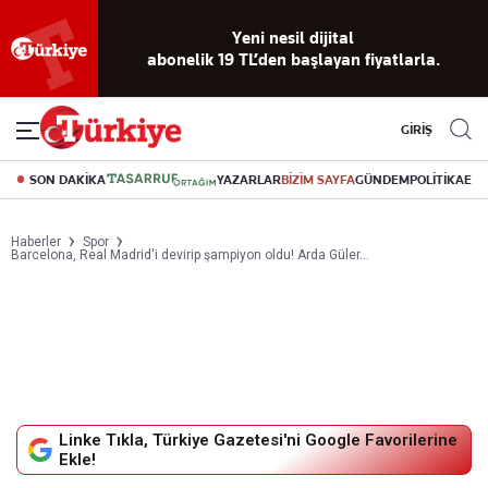
Yeni nesil dijital
abonelik 19 TL’den başlayan fiyatlarla.
GİRİŞ
SON DAKİKA
YAZARLAR
BİZİM SAYFA
GÜNDEM
POLİTİKA
EK
Haberler
Spor
Barcelona, Real Madrid'i devirip şampiyon oldu! Arda Güler...
Linke Tıkla, Türkiye Gazetesi'ni Google Favorilerine
Ekle!