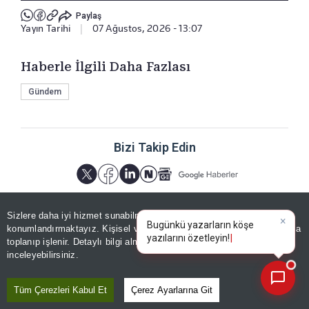
Paylaş
Yayın Tarihi
|
07 Ağustos, 2026 - 13:07
Haberle İlgili Daha Fazlası
Gündem
Bizi Takip Edin
Sizlere daha iyi hizmet sunabilmek adına sitemizde
çerez
konumlandırmaktayız. Kişisel verileriniz, KVKK ve GDPR kapsamında
×
B
|
toplanıp işlenir. Detaylı bilgi almak için
Aydınlatma Metnimizi
📰
Son 30 güne ait haberleri, spor gelişmelerini veya yazar yazılarını sorgulayabilirsiniz.
YORUMLAR
inceleyebilirsiniz.
Tüm Çerezleri Kabul Et
Çerez Ayarlarına Git