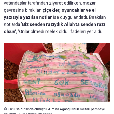
vatandaşlar tarafından ziyaret edilirken, mezar
çevresine bırakılan
çiçekler, oyuncaklar ve el
yazısıyla yazılan notlar
ise duygulandırdı. Bırakılan
notlarda '
Biz senden razıydık Allah'ta senden razı
olsun',
'Onlar ölmedi melek oldu' ifadeleri yer aldı.
Okul saldırısında ölmüştü! Almina Ağaoğlu’nun mezarı pembeye
boyandı…Yürek dağlayan notlar