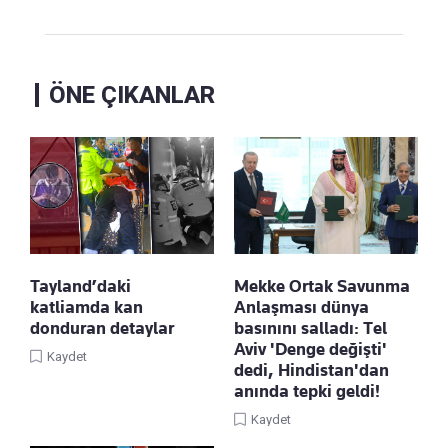
ÖNE ÇIKANLAR
Tayland’daki
Mekke Ortak Savunma
katliamda kan
Anlaşması dünya
donduran detaylar
basınını salladı: Tel
Aviv 'Denge değişti'
Kaydet
dedi, Hindistan'dan
anında tepki geldi!
Kaydet