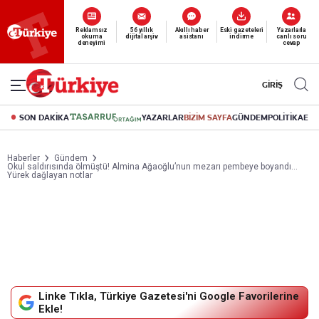
Yeni nesil dijital
abonelik 19 TL’den başlayan fiyatlarla.
GİRİŞ
SON DAKİKA
YAZARLAR
BİZİM SAYFA
GÜNDEM
POLİTİKA
EK
Haberler
Gündem
Okul saldırısında ölmüştü! Almina Ağaoğlu’nun mezarı pembeye boyandı…
Yürek dağlayan notlar
Linke Tıkla, Türkiye Gazetesi'ni Google Favorilerine
Ekle!