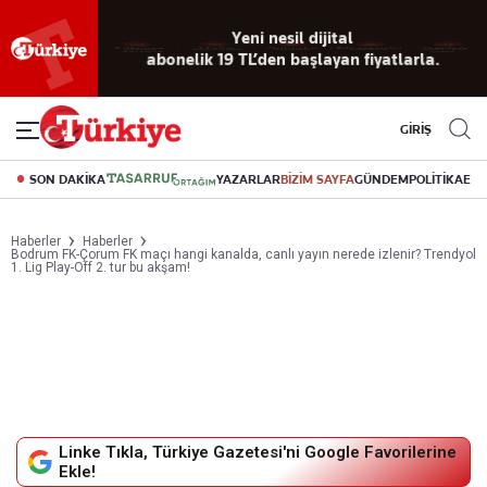
Yeni nesil dijital
abonelik 19 TL’den başlayan fiyatlarla.
GİRİŞ
SON DAKİKA
YAZARLAR
BİZİM SAYFA
GÜNDEM
POLİTİKA
EK
Haberler
Haberler
Bodrum FK-Çorum FK maçı hangi kanalda, canlı yayın nerede izlenir? Trendyol
1. Lig Play-Off 2. tur bu akşam!
Linke Tıkla, Türkiye Gazetesi'ni Google Favorilerine
Ekle!