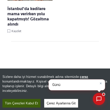
İstanbul'da kedilere
mama verirken yolu
kapatmıştı! Gözaltına
alındı
Kaydet
Sizlere daha iyi hizmet sunabilmek adına sitemizde
çerez
×
Günün spor, gündem ve
Linke Tıkla, Türkiye Gazetesi'ni Google
konumlandırmaktayız. Kişisel verileriniz, KVKK ve GDPR kapsamında
ekonomi gelişmelerini anali
|
Favorilerine Ekle!
toplanıp işlenir. Detaylı bilgi almak için
Aydınlatma Metnimizi
📰
Son 30 güne ait haberleri, spor gelişmelerini veya yazar yazılarını sorgulayabilirsiniz.
inceleyebilirsiniz.
HABERLER
Tüm Çerezleri Kabul Et
Çerez Ayarlarına Git
Göztepe-Trabzonspor maçı