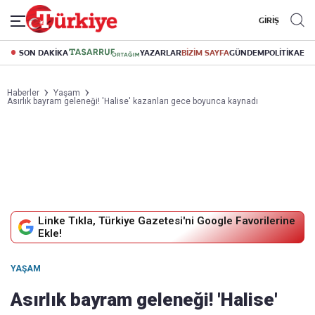
GİRİŞ
SON DAKİKA
YAZARLAR
BİZİM SAYFA
GÜNDEM
POLİTİKA
EK
Haberler
Yaşam
Asırlık bayram geleneği! 'Halise' kazanları gece boyunca kaynadı
Linke Tıkla, Türkiye Gazetesi'ni Google Favorilerine
Ekle!
YAŞAM
Asırlık bayram geleneği! 'Halise'