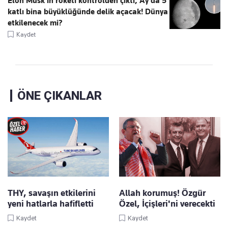
Elon Musk’ın roketi kontrolden çıktı, Ay'da 5
katlı bina büyüklüğünde delik açacak! Dünya
etkilenecek mi?
Kaydet
ÖNE ÇIKANLAR
THY, savaşın etkilerini
Allah korumuş! Özgür
yeni hatlarla hafifletti
Özel, İçişleri'ni verecekti
Kaydet
Kaydet