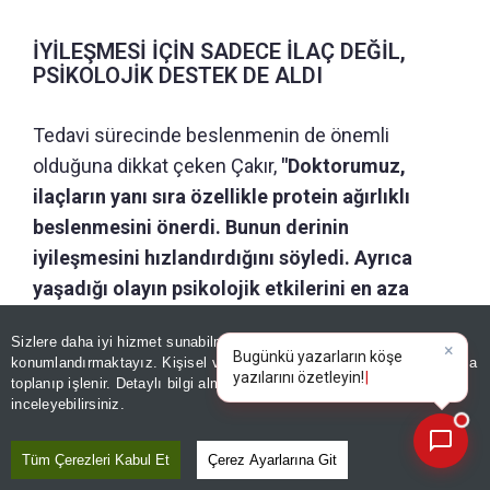
İYİLEŞMESİ İÇİN SADECE İLAÇ DEĞİL,
PSİKOLOJİK DESTEK DE ALDI
Tedavi sürecinde beslenmenin de önemli
olduğuna dikkat çeken Çakır,
"Doktorumuz,
ilaçların yanı sıra özellikle protein ağırlıklı
beslenmesini önerdi. Bunun derinin
iyileşmesini hızlandırdığını söyledi. Ayrıca
yaşadığı olayın psikolojik etkilerini en aza
indirmek için kızımızı 2 yıl boyunca pedagoga
Sizlere daha iyi hizmet sunabilmek adına sitemizde
çerez
götürdük. Bu süreçte büyük destek aldık"
konumlandırmaktayız. Kişisel verileriniz, KVKK ve GDPR kapsamında
×
B
ifadelerini kullandı.
toplanıp işlenir. Detaylı bilgi almak için
Aydınlatma Metnimizi
📰
Son 30 güne ait haberleri, spor gelişmelerini veya yazar yazılarını sorgulayabilirsiniz.
inceleyebilirsiniz.
Tüm Çerezleri Kabul Et
Çerez Ayarlarına Git