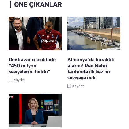
ÖNE ÇIKANLAR
Dev kazancı açıkladı:
Almanya'da kuraklık
"450 milyon
alarmı! Ren Nehri
seviyelerini buldu"
tarihinde ilk kez bu
seviyeye indi
Kaydet
Kaydet