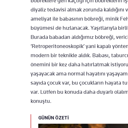
böbreklere geri kaçtığı için böbreklerin i
diyaliz tedavisi almak zorunda kaldığını v
ameliyat ile babasının böbreği, minik Fe
büyümesi de hızlanacak. Yaşıtlarıyla bir
Burada babadan aldığımız böbreği, verici
‘Retroperitoneoskopik’ yani kapalı yöntem
modern bir teknikle aldık. Babası, taburcu
önemini bir kez daha hatırlatmak istiyo
yaşayacak ama normal hayatını yaşayama
sayıda çocuk var, bu çocukların hayata tu
var. Lütfen bu konuda daha duyarlı olalım
konuştu.
GÜNÜN ÖZETİ