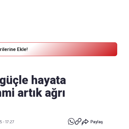
Haber Verin
Editör masamıza bilgi ve materyal göndermek için
tıklayın
ilerine Ekle!
güçle hayata
mi artık ağrı
 - 17:27
Paylaş