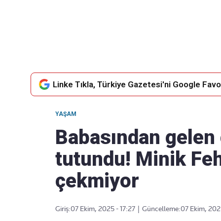
Takip Edin
Favori mecralarınızda haber akışımıza ulaşın
Linke Tıkla, Türkiye Gazetesi'ni Google Favor
YAŞAM
Babasından gelen 
tutundu! Minik Feh
çekmiyor
Giriş:
07 Ekim, 2025 - 17:27
|
Güncelleme:
07 Ekim, 2025