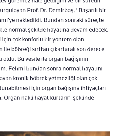
şlev göremez hale geldiğini ve bir süredir
urgulayan Prof. Dr. Demirbaş, "Başarılı bir
hmi’ye nakledildi. Bundan sonraki süreçte
likte normal şekilde hayatına devam edecek.
 için çok konforlu bir yöntem olan
 ile böbreği sırttan çıkartarak son derece
 oldu. Bu vesile ile organ bağışının
rum. Fehmi bundan sonra normal hayatını
yan kronik böbrek yetmezliği olan çok
tunabilmesi için organ bağışına ihtiyaçları
. Organ nakli hayat kurtarır" şeklinde