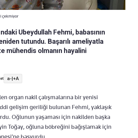
i çekmiyor
ndaki Ubeydullah Fehmi, babasının
niden tutundu. Başarılı ameliyatla
te mühendis olmanın hayalini
a-
|
+A
et
en organ nakil çalışmalarına bir yenisi
ddi gelişim geriliği bulunan Fehmi, yaklaşık
ordu. Oğlunun yaşaması için nakilden başka
yin Toğay, oğluna böbreğini bağışlamak için
anesi’ne başvurdu.