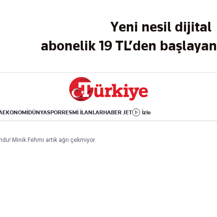
Dünya
Yaşam
Kültür-Sanat
Yeni nesil dijital
Orta Doğu
Sağlık
Sinema
Avrupa
Hava Durumu
Arkeoloji
abonelik 19 TL’den başlayan 
Amerika
Yemek
Kitap
Afrika
Seyahat
Tarih
İsrail-Gazze
Aktüel
A
EKONOMİ
DÜNYA
SPOR
RESMİ İLANLAR
HABER JET
İzle
Uygulamalar
du! Minik Fehmi artık ağrı çekmiyor
rı