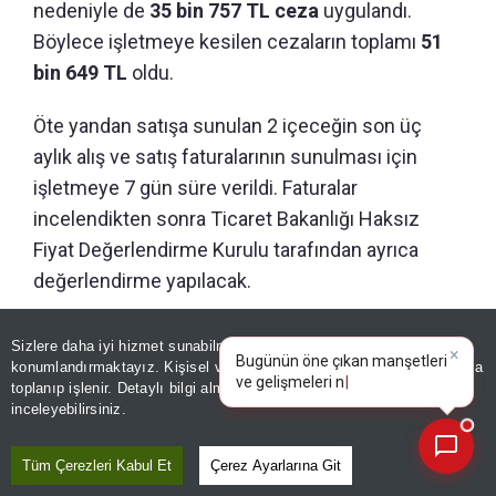
nedeniyle de
35 bin 757 TL ceza
uygulandı.
Böylece işletmeye kesilen cezaların toplamı
51
bin 649 TL
oldu.
Öte yandan satışa sunulan 2 içeceğin son üç
aylık alış ve satış faturalarının sunulması için
işletmeye 7 gün süre verildi. Faturalar
incelendikten sonra Ticaret Bakanlığı Haksız
Fiyat Değerlendirme Kurulu tarafından ayrıca
değerlendirme yapılacak.
Sizlere daha iyi hizmet sunabilmek adına sitemizde
çerez
×
BAKMADAN GEÇME
Bugünün öne çıkan manşetleri
konumlandırmaktayız. Kişisel verileriniz, KVKK ve GDPR kapsamında
ve gelişmeleri neler?
toplanıp işlenir. Detaylı bilgi almak için
Aydınlatma Metnimizi
📰
GÜNDEM
Son 30 güne ait haberleri, spor gelişmelerini veya yazar yazılarını sorgulayabilirsiniz.
inceleyebilirsiniz.
Çocuk suçluluğunda yeni
dönem! Bakan Çiftçi net
Tüm Çerezleri Kabul Et
Çerez Ayarlarına Git
konuştu: Bu yasa