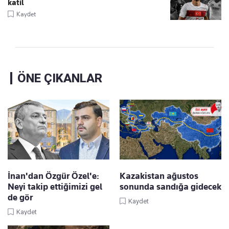
katil
Kaydet
ÖNE ÇIKANLAR
İnan'dan Özgür Özel'e:
Kazakistan ağustos
Neyi takip ettiğimizi gel
sonunda sandığa gidecek
de gör
Kaydet
Kaydet