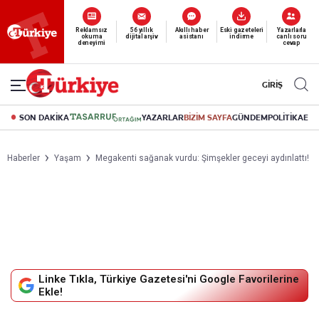
Reklamsız
56 yıllık
Akıllı haber
Eski gazeteleri
Yazarlarla
okuma
dijital arşiv
asistanı
indirme
canlı soru
deneyimi
cevap
GİRİŞ
SON DAKİKA
YAZARLAR
BİZİM SAYFA
GÜNDEM
POLİTİKA
EK
Haberler
Yaşam
Megakenti sağanak vurdu: Şimşekler geceyi aydınlattı!
Linke Tıkla, Türkiye Gazetesi'ni Google Favorilerine
Ekle!