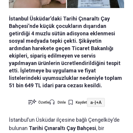
İstanbul Üsküdar’daki Tarihi Çınaraltı Çay
Bahçesi’nde küçük çocukların dışarıdan
getirdiği 4 muzlu sütün adisyona eklenmesi
sosyal medyada tepki çekti. Şikâyetin
ardından harekete geçen Ticaret Bakanlığı
ekipleri, sipariş edilmeyen ve servis
yapılmayan ürünlerin ücretlendirildiğini tespit
etti. İşletmeye bu uygulama ve fiyat
listelerindeki uyumsuzluklar nedeniyle toplam
51 bin 649 TL idari para cezası kesildi.
a-
|
+A
Özetle
Dinle
Kaydet
İstanbul’un Üsküdar ilçesine bağlı Çengelköy’de
bulunan
Tarihi Çınaraltı Çay Bahçesi
, bir