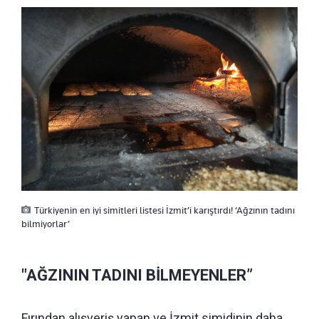
Türkiyenin en iyi simitleri listesi İzmit’i karıştırdı! ‘Ağzının tadını
bilmiyorlar’
"AĞZININ TADINI BİLMEYENLER”
Fırından alışveriş yapan ve İzmit simidinin daha