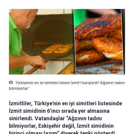
Türkiyenin en iyi simitleri listesi İzmit’i karıştırdı! ‘Ağzının tadını
bilmiyorlar’
İzmitliler, Türkiye'nin en iyi simitleri listesinde
İzmit simidinin 6’ıncı sırada yer almasına
sinirlendi. Vatandaşlar “Ağzının tadını
bilmiyorlar, Eskişehir değil, İzmit simidinin
birinci olması lazım” diyerek tepki gösterdi.