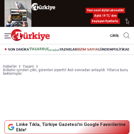
Yeni nesil dijital abonelik!
Aylık 19 TL’ den
başlayan fiyatlarla.
GİRİŞ
SON DAKİKA
YAZARLAR
BİZİM SAYFA
GÜNDEM
POLİTİKA
EK
Haberler
Yaşam
Briketin içinden çıktı, görenleri ürpertti! Aslı sonradan anlaşıldı: Yıllarca bunu
beklemişler
Linke Tıkla, Türkiye Gazetesi'ni Google Favorilerine
Ekle!