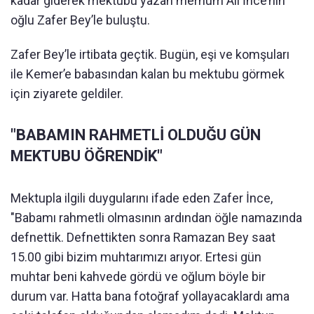
kadar giderek mektubu yazan merhum Ali İnce’nin
oğlu Zafer Bey’le buluştu.
Zafer Bey’le irtibata geçtik. Bugün, eşi ve komşuları
ile Kemer’e babasından kalan bu mektubu görmek
için ziyarete geldiler.
"BABAMIN RAHMETLİ OLDUĞU GÜN
MEKTUBU ÖĞRENDİK"
Mektupla ilgili duygularını ifade eden Zafer İnce,
"Babamı rahmetli olmasının ardından öğle namazında
defnettik. Defnettikten sonra Ramazan Bey saat
15.00 gibi bizim muhtarımızı arıyor. Ertesi gün
muhtar beni kahvede gördü ve oğlum böyle bir
durum var. Hatta bana fotoğraf yollayacaklardı ama