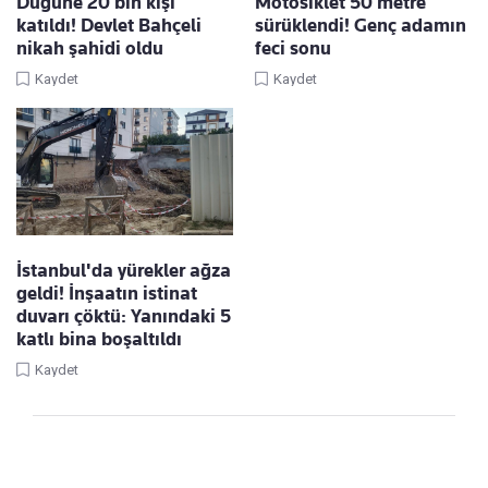
Düğüne 20 bin kişi
Motosiklet 50 metre
katıldı! Devlet Bahçeli
sürüklendi! Genç adamın
nikah şahidi oldu
feci sonu
Kaydet
Kaydet
İstanbul'da yürekler ağza
geldi! İnşaatın istinat
duvarı çöktü: Yanındaki 5
katlı bina boşaltıldı
Kaydet