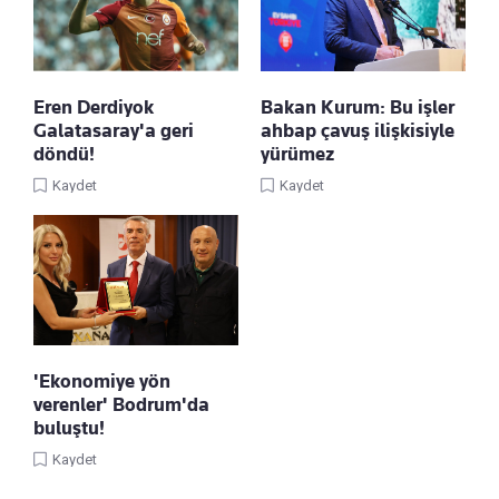
Eren Derdiyok
Bakan Kurum: Bu işler
Galatasaray'a geri
ahbap çavuş ilişkisiyle
döndü!
yürümez
Kaydet
Kaydet
'Ekonomiye yön
verenler' Bodrum'da
buluştu!
Kaydet