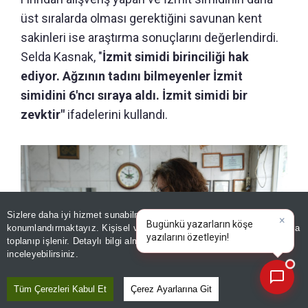
üst sıralarda olması gerektiğini savunan kent
sakinleri ise araştırma sonuçlarını değerlendirdi.
Selda Kasnak, "
İzmit simidi birinciliği hak
ediyor. Ağzının tadını bilmeyenler İzmit
simidini 6'ncı sıraya aldı. İzmit simidi bir
zevktir"
ifadelerini kullandı.
Sizlere daha iyi hizmet sunabilmek adına sitemizde
çerez
konumlandırmaktayız. Kişisel verileriniz, KVKK ve GDPR kapsamında
×
Bug
toplanıp işlenir. Detaylı bilgi almak için
Aydınlatma Metnimizi
📰
Son 30 güne ait haberleri, spor gelişmelerini veya yazar yazılarını sorgulayabilirsiniz.
inceleyebilirsiniz.
Tüm Çerezleri Kabul Et
Çerez Ayarlarına Git