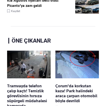
Kia Ağustos fiyatları belli oldu:
Picanto'ya zam geldi
Kaydet
ÖNE ÇIKANLAR
Tramvayda telefon
Çorum'da korkutan
çalıp kaçtı! Temizlik
kaza! Park halindeki
görevlisinin hırsıza
araca çarpan otomobil
süpürgeli müdahalesi
böyle devrildi
kamerada