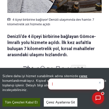
4 ilçeyi birbirine bağlıyor! Denizli ulaşımında dev hamle: 7
kilometrelik yol hizmete açıldı
Denizli’de 4 ilçeyi birbirine bağlayan Gömce-
İmrallı yolu hizmete açıldı. İlk kez asfaltla
buluşan 7 kilometrelik yol, kırsal mahalleler
arasındaki ulaşımı hızlandırdı.
a-
|
+A
Özetle
Dinle
Kaydet
Sizlere daha iyi hizmet sunabilmek adına sitemizde
çerez
×
Günün spor, gündem ve
konumlandırmaktayız. Kişisel verileriniz, KVKK ve GDPR kapsamında
Denizli Büyükşehir Belediyesi tarafından
ekonomi gelişmel
toplanıp işlenir. Detaylı bilgi almak için
Aydınlatma Metnimizi
📰
Son 30 güne ait haberleri, spor gelişmelerini veya yazar yazılarını sorgulayabilirsiniz.
yürütülen yol projesi kapsamında
7 kilometre
inceleyebilirsiniz.
uzunluğa ve 8 metre genişliğe
sahip olan
Tüm Çerezleri Kabul Et
Çerez Ayarlarına Git
güzergah tamamen yenilendi. Daha önce