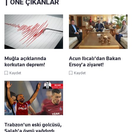
ÖNE ÇIKANLAR
Muğla açıklarında
Acun Ilıcalı'dan Bakan
korkutan deprem!
Ersoy'a ziyaret!
Kaydet
Kaydet
Trabzon'un eski golcüsü,
Salah'a övgü yağdırdı