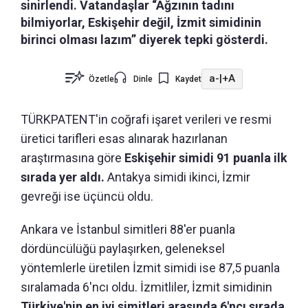
sinirlendi. Vatandaşlar “Ağzının tadını
bilmiyorlar, Eskişehir değil, İzmit simidinin
birinci olması lazım” diyerek tepki gösterdi.
a-
|
+A
Özetle
Dinle
Kaydet
TÜRKPATENT'in coğrafi işaret verileri ve resmi
üretici tarifleri esas alınarak hazırlanan
araştırmasına göre
Eskişehir simidi 91 puanla ilk
sırada yer aldı.
Antakya simidi ikinci, İzmir
gevreği ise üçüncü oldu.
Ankara ve İstanbul simitleri 88'er puanla
dördüncülüğü paylaşırken, geleneksel
yöntemlerle üretilen İzmit simidi ise 87,5 puanla
sıralamada 6'ncı oldu. İzmitliler, İzmit simidinin
Türkiye'nin en iyi simitleri arasında 6'ncı sırada