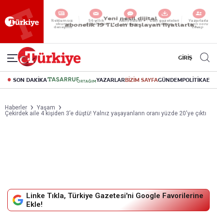
Yeni nesil dijital
abonelik 19 TL’den başlayan fiyatlarla.
GİRİŞ
SON DAKİKA
YAZARLAR
BİZİM SAYFA
GÜNDEM
POLİTİKA
EK
Haberler
Yaşam
Çekirdek aile 4 kişiden 3’e düştü! Yalnız yaşayanların oranı yüzde 20'ye çıktı
Linke Tıkla, Türkiye Gazetesi'ni Google Favorilerine
Ekle!