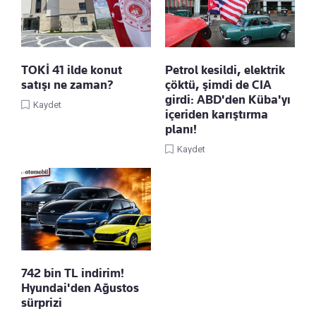
TOKİ 41 ilde konut
Petrol kesildi, elektrik
satışı ne zaman?
çöktü, şimdi de CIA
girdi: ABD'den Küba'yı
Kaydet
içeriden karıştırma
planı!
Kaydet
742 bin TL indirim!
Hyundai'den Ağustos
sürprizi