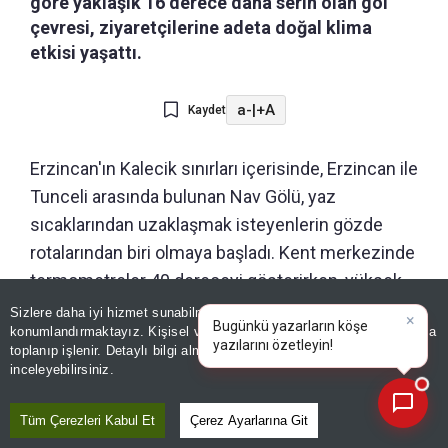
göre yaklaşık 16 derece daha serin olan göl
çevresi, ziyaretçilerine adeta doğal klima
etkisi yaşattı.
a-
|
+A
Kaydet
Erzincan'ın Kalecik sınırları içerisinde, Erzincan ile
Tunceli arasında bulunan Nav Gölü, yaz
sıcaklarından uzaklaşmak isteyenlerin gözde
rotalarından biri olmaya başladı. Kent merkezinde
termometreler 40 dereceyi gösterirken, yüksek
rakımdaki göl çevresinde sıcaklığın yaklaşık 24
Sizlere daha iyi hizmet sunabilmek adına sitemizde
çerez
konumlandırmaktayız. Kişisel verileriniz, KVKK ve GDPR kapsamında
derece ölçülmesi ziyaretçilere rahat bir nefes
×
Bugünkü yazarların kö
|
toplanıp işlenir. Detaylı bilgi almak için
Aydınlatma Metnimizi
📰
aldırdı.
Son 30 güne ait haberleri, spor gelişmelerini veya yazar yazılarını sorgulayabilirsiniz.
inceleyebilirsiniz.
Zorlu arazi koşullarını aşarak göle ulaşan
Tüm Çerezleri Kabul Et
Çerez Ayarlarına Git
doğaseverler, berrak suda yüzerek serinledi. Gün