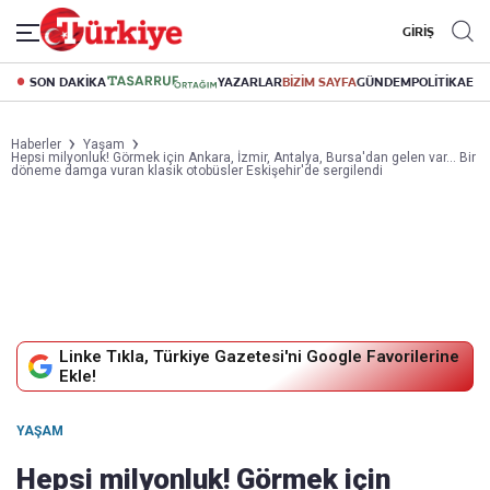
GİRİŞ
SON DAKİKA
YAZARLAR
BİZİM SAYFA
GÜNDEM
POLİTİKA
EK
Haberler
Yaşam
Hepsi milyonluk! Görmek için Ankara, İzmir, Antalya, Bursa'dan gelen var... Bir
döneme damga vuran klasik otobüsler Eskişehir'de sergilendi
Linke Tıkla, Türkiye Gazetesi'ni Google Favorilerine
Ekle!
YAŞAM
Hepsi milyonluk! Görmek için