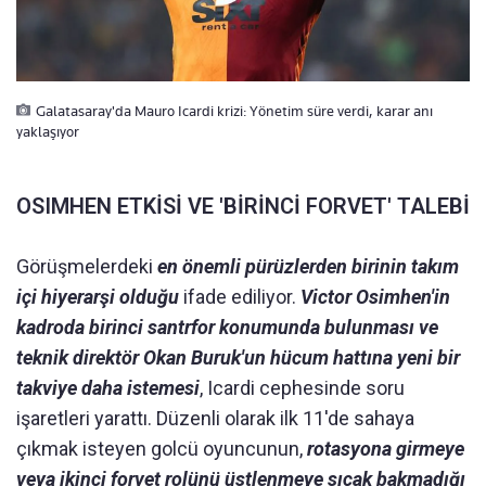
Galatasaray'da Mauro Icardi krizi: Yönetim süre verdi, karar anı
yaklaşıyor
OSIMHEN ETKİSİ VE 'BİRİNCİ FORVET' TALEBİ
Görüşmelerdeki
en önemli pürüzlerden birinin takım
içi hiyerarşi olduğu
ifade ediliyor.
Victor Osimhen'in
kadroda birinci santrfor konumunda bulunması ve
teknik direktör Okan Buruk'un hücum hattına yeni bir
takviye daha istemesi
, Icardi cephesinde soru
işaretleri yarattı. Düzenli olarak ilk 11'de sahaya
çıkmak isteyen golcü oyuncunun,
rotasyona girmeye
veya ikinci forvet rolünü üstlenmeye sıcak bakmadığı