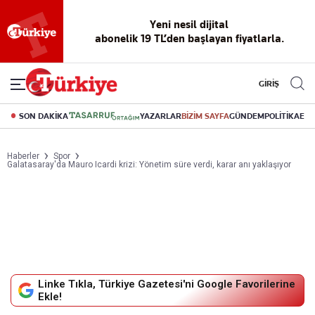
Reklamsız
56 yıllık
Akıllı haber
Eski gazeteleri
Yazarlarla
okuma
dijital arşiv
asistanı
indirme
canlı soru
deneyimi
cevap
GİRİŞ
SON DAKİKA
YAZARLAR
BİZİM SAYFA
GÜNDEM
POLİTİKA
EK
Haberler
Spor
Galatasaray'da Mauro Icardi krizi: Yönetim süre verdi, karar anı yaklaşıyor
Linke Tıkla, Türkiye Gazetesi'ni Google Favorilerine
Ekle!