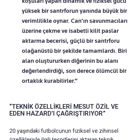
koşuları yapan dinamik ve fiziksel gücü
yüksek bir santrforun yanında büyük bir
verimlilikle oynar. Can'ın savunmacıları
üzerine çekme ve isabetli kilit paslar
aktarma becerisi, güçlü bir santrforu
olağanüstü bir şekilde tamamlardı. Biri
alan oluştururken diğerinin bu alanı
değerlendirdiği, son derece ölümcül bir
ortaklık kurabilirler.”
“TEKNİK ÖZELLİKLERİ MESUT ÖZİL VE
EDEN HAZARD’I ÇAĞRIŞTIRIYOR”
20 yaşındaki futbolcunun fiziksel ve zihinsel
özellikleriyle ilgili tespitlerini aktaran teknik