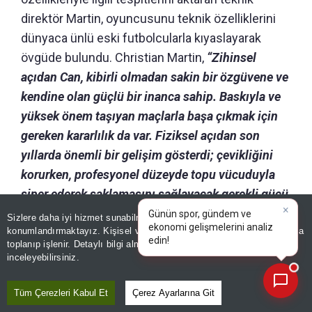
direktör Martin, oyuncusunu teknik özelliklerini
dünyaca ünlü eski futbolcularla kıyaslayarak
övgüde bulundu. Christian Martin,
“Zihinsel
açıdan Can, kibirli olmadan sakin bir özgüvene ve
kendine olan güçlü bir inanca sahip.
Baskıyla ve
yüksek önem taşıyan maçlarla başa çıkmak için
gereken kararlılık da var.
Fiziksel açıdan son
yıllarda önemli bir gelişim gösterdi; çevikliğini
korurken, profesyonel düzeyde topu vücuduyla
siper ederek saklamasını sağlayacak gerekli gücü
de kazandı.
Oyuncu profili ve tarzı açısından;
Sizlere daha iyi hizmet sunabilmek adına sitemizde
çerez
konumlandırmaktayız. Kişisel verileriniz, KVKK ve GDPR kapsamında
akıcı hareketleri, ince vücut çalımları ve dar
×
Günün
toplanıp işlenir. Detaylı bilgi almak için
Aydınlatma Metnimizi
📰
alanlarda kolayca hareket edebilme becerisi,
Son 30 güne ait haberleri, spor gelişmelerini veya yazar yazılarını sorgulayabilirsiniz.
inceleyebilirsiniz.
Mesut Özil ve Eden Hazard'ın kariyerlerinin
başlarındaki hallerini —yani sahada süzülerek
Tüm Çerezleri Kabul Et
Çerez Ayarlarına Git
ilerleyen ve yapılması gereken hamleleri