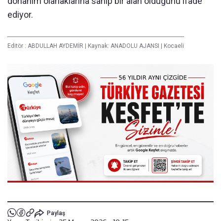
donanım olanaklarına sahip bir alan olduğunu ifade
ediyor.
Editör :
ABDULLAH AYDEMİR
|
Kaynak: ANADOLU AJANSI
|
Kocaeli
Paylaş