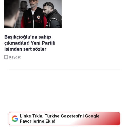
Beşikçioğlu'na sahip
çıkmadılar! Yeni Partili
isimden sert sözler
Kaydet
Linke Tıkla, Türkiye Gazetesi'ni Google
Favorilerine Ekle!