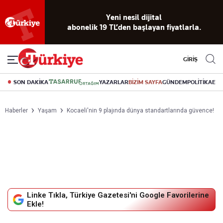
Reklamsız
56 yıllık
Akıllı haber
Eski gazeteleri
Yazarlarla
Yeni nesil dijital
abonelik 19 TL’den başlayan fiyatlarla.
okuma
dijital arşiv
asistanı
indirme
canlı soru
deneyimi
cevap
GİRİŞ
SON DAKİKA
YAZARLAR
BİZİM SAYFA
GÜNDEM
POLİTİKA
EK
Haberler
Yaşam
Kocaeli'nin 9 plajında dünya standartlarında güvence!
Linke Tıkla, Türkiye Gazetesi'ni Google Favorilerine
Ekle!