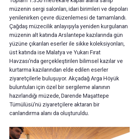
Toplam 1.350 metrekare kapalı alana sahip
müzenin sergi salonları, idari birimleri ve depoları
yenilenirken çevre düzenlemesi de tamamlandı.
Çağdaş müzecilik anlayışıyla yeniden kurgulanan
müzenin alt katında Arslantepe kazılarında gün
yüzüne çıkarılan eserler ile sikke koleksiyonları,
üst katında ise Malatya ve Yukarı Fırat
Havzası’nda gerçekleştirilen bilimsel kazılar ve
kurtarma kazılarından elde edilen eserler
ziyaretçilerle buluşuyor. Akçadağ Arga Höyük
buluntuları için özel bir sergileme alanının
hazırlandığı müzede, Darende Maşattepe
Tümülüsü’nü ziyaretçilere aktaran bir
canlandırma alanı da oluşturuldu.