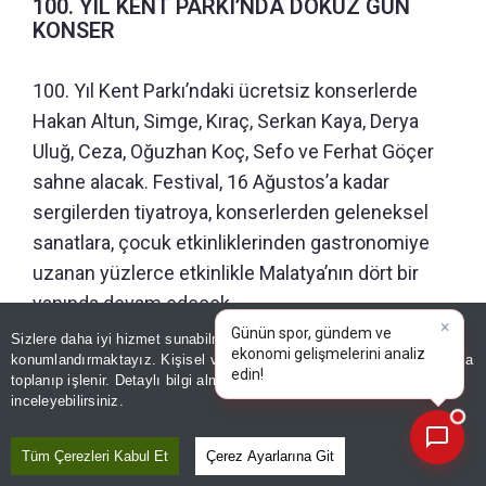
100. YIL KENT PARKI’NDA DOKUZ GÜN
KONSER
100. Yıl Kent Parkı’ndaki ücretsiz konserlerde
Hakan Altun, Simge, Kıraç, Serkan Kaya, Derya
Uluğ, Ceza, Oğuzhan Koç, Sefo ve Ferhat Göçer
sahne alacak. Festival, 16 Ağustos’a kadar
sergilerden tiyatroya, konserlerden geleneksel
sanatlara, çocuk etkinliklerinden gastronomiye
uzanan yüzlerce etkinlikle Malatya’nın dört bir
yanında devam edecek.
Sizlere daha iyi hizmet sunabilmek adına sitemizde
çerez
konumlandırmaktayız. Kişisel verileriniz, KVKK ve GDPR kapsamında
×
Editör :
ZEYNEP ERDİVANLI
|
Kaynak: TÜRKİYE GAZETESİ
|
toplanıp işlenir. Detaylı bilgi almak için
Aydınlatma Metnimizi
📰
Son 30 güne ait haberleri, spor gelişmelerini veya yazar yazılarını sorgulayabilirsiniz.
inceleyebilirsiniz.
Paylaş
Tüm Çerezleri Kabul Et
Çerez Ayarlarına Git
Yayın Tarihi
|
08 Ağustos, 2026 - 14:45