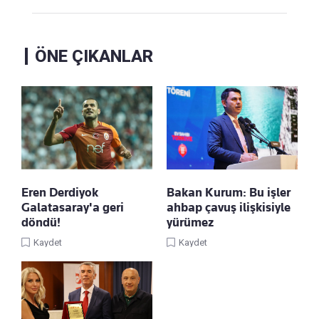
ÖNE ÇIKANLAR
Eren Derdiyok
Bakan Kurum: Bu işler
Galatasaray'a geri
ahbap çavuş ilişkisiyle
döndü!
yürümez
Kaydet
Kaydet