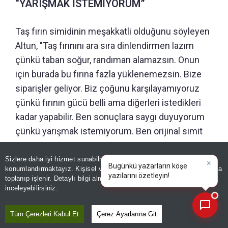
“YARIŞMAK İSTEMİYORUM”
Taş fırın simidinin meşakkatli olduğunu söyleyen
Altun, "Taş fırınını ara sıra dinlendirmen lazım
çünkü taban soğur, randıman alamazsın. Onun
için burada bu fırına fazla yüklenemezsin. Bize
siparişler geliyor. Biz çoğunu karşılayamıyoruz
çünkü fırının gücü belli ama diğerleri istedikleri
kadar yapabilir. Ben sonuçlara saygı duyuyorum
çünkü yarışmak istemiyorum. Ben orijinal simit
yapıyorum.
Sizlere daha iyi hizmet sunabilmek adına sitemizde
çerez
×
Bugünkü yazarların köşe
konumlandırmaktayız. Kişisel verileriniz, KVKK ve GDPR kapsamında
yazılarını özetleyin!
|
toplanıp işlenir. Detaylı bilgi almak için
Aydınlatma Metnimizi
📰
Son 30 güne ait haberleri, spor gelişmelerini veya yazar yazılarını sorgulayabilirsiniz.
inceleyebilirsiniz.
Tüm Çerezleri Kabul Et
Çerez Ayarlarına Git