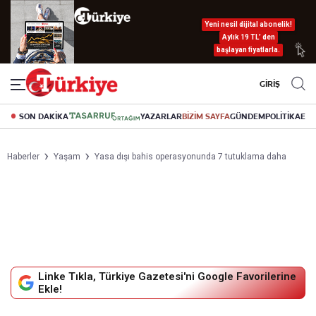
Yeni nesil dijital abonelik!
Aylık 19 TL’ den
başlayan fiyatlarla.
GİRİŞ
SON DAKİKA
YAZARLAR
BİZİM SAYFA
GÜNDEM
POLİTİKA
EK
Haberler
Yaşam
Yasa dışı bahis operasyonunda 7 tutuklama daha
Linke Tıkla, Türkiye Gazetesi'ni Google Favorilerine
Ekle!