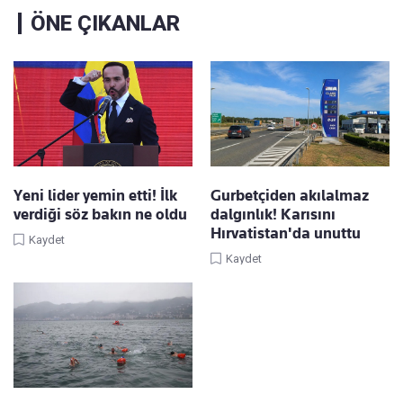
ÖNE ÇIKANLAR
Yeni lider yemin etti! İlk
Gurbetçiden akılalmaz
verdiği söz bakın ne oldu
dalgınlık! Karısını
Hırvatistan'da unuttu
Kaydet
Kaydet