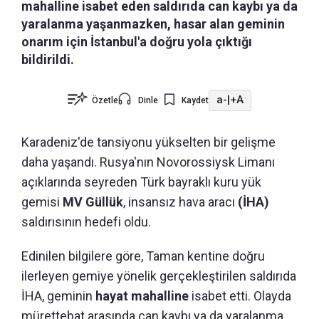
mahalline isabet eden saldırıda can kaybı ya da
yaralanma yaşanmazken, hasar alan geminin
onarım için İstanbul'a doğru yola çıktığı
bildirildi.
a-
|
+A
Özetle
Dinle
Kaydet
Karadeniz'de tansiyonu yükselten bir gelişme
daha yaşandı. Rusya'nın Novorossiysk Limanı
açıklarında seyreden Türk bayraklı kuru yük
gemisi
MV Güllük
, insansız hava aracı
(İHA)
saldırısının hedefi oldu.
Edinilen bilgilere göre, Taman kentine doğru
ilerleyen gemiye yönelik gerçekleştirilen saldırıda
İHA, geminin
hayat mahalline
isabet etti. Olayda
mürettebat arasında can kaybı ya da yaralanma