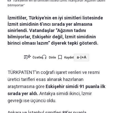
Türkiyenin en iyi simitleri listesi İzmit’i karıştırdı! ‘Ağzının tadını
bilmiyorlar’
İzmitliler, Türkiye'nin en iyi simitleri listesinde
İzmit simidinin 6’ıncı sırada yer almasına
sinirlendi. Vatandaşlar “Ağzının tadını
bilmiyorlar, Eskişehir değil, İzmit simidinin
birinci olması lazım” diyerek tepki gösterdi.
a-
|
+A
Özetle
Dinle
Kaydet
TÜRKPATENT'in coğrafi işaret verileri ve resmi
üretici tarifleri esas alınarak hazırlanan
araştırmasına göre
Eskişehir simidi 91 puanla ilk
sırada yer aldı.
Antakya simidi ikinci, İzmir
gevreği ise üçüncü oldu.
Ankara ve İstanbul simitleri 88'er puanla