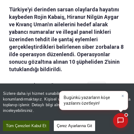
Türkiye'yi derinden sarsan olaylarda hayatını
kaybeden Rojin Kabaiş, Hiranur Nilgün Aygar
ve Kıvanç Uman'ın ailelerini hedef alarak
yabancı numaralar ve illegal panel linkleri
üzerinden tehdit ile şantaj eylemleri
gerçekleştirdikleri belirlenen siber zorbalara 8
ilde operasyon düzenlendi. Operasyonlar
sonucu gözaltına alınan 10 şüpheliden 2'sinin
tutuklandığı bildirildi.
a-
|
+A
Özetle
Dinle
Kaydet
Sizlere daha iyi hizmet sunabilmek adına sitemizde
çerez
×
Bugünkü yazarların köşe
konumlandırmaktayız. Kişisel verileriniz, KVKK ve GDPR kapsamında
Diyarbakır İl Emniyet Müdürlüğü Siber Suçlarla
yazılarını özetleyin!
|
toplanıp işlenir. Detaylı bilgi almak için
Aydınlatma Metnimizi
📰
Son 30 güne ait haberleri, spor gelişmelerini veya yazar yazılarını sorgulayabilirsiniz.
inceleyebilirsiniz.
Mücadele Şube Müdürlüğü tarafından yürütülen
çalışmalar sonucunda Telegram ve benzeri dijital
Tüm Çerezleri Kabul Et
Çerez Ayarlarına Git
platformlarda "C47" ve "C99" kod isimleriyle