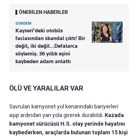
ÖNERİLEN HABERLER
GÜNDEM
Kayseri’deki otobüs
faciasından skandal çıktı! Bir
değil, iki değil…Defalarca
söylemiş: 36 yıllık eşini
kaybeden adam anlattı
ÖLÜ VE YARALILAR VAR
Savrulan kamyonet yol kenarındaki bariyerleri
aşıp ardından yan yola girerek durabildi.
Kazada
kamyonet sürücüsü H.S. olay yerinde hayatını
kaybederken, araçlarda bulunan toplam 15 kişi