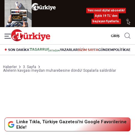
Yeni nesil dijital abonelik!
Aylık 19 TL’ den
başlayan fiyatlarla.
GİRİŞ
SON DAKİKA
YAZARLAR
BİZİM SAYFA
GÜNDEM
POLİTİKA
EK
Haberler
3. Sayfa
Ailelerin kavgası meydan muharebesine döndü! Sopalarla saldırdılar
Linke Tıkla, Türkiye Gazetesi'ni Google Favorilerine
Ekle!