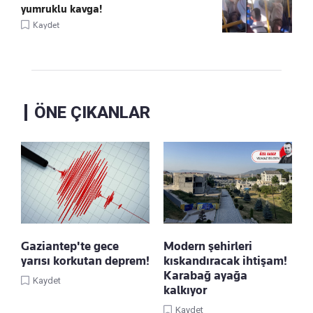
yumruklu kavga!
Kaydet
ÖNE ÇIKANLAR
Gaziantep'te gece
Modern şehirleri
yarısı korkutan deprem!
kıskandıracak ihtişam!
Karabağ ayağa
Kaydet
kalkıyor
Kaydet